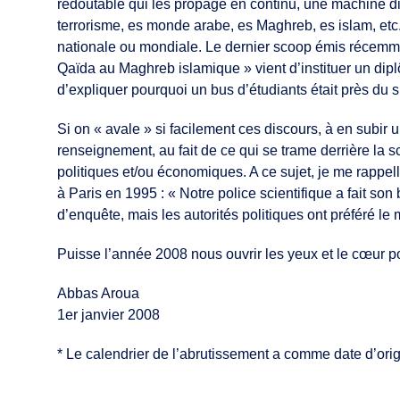
redoutable qui les propage en continu, une machine dir
terrorisme, es monde arabe, es Maghreb, es islam, etc
nationale ou mondiale. Le dernier scoop émis récemmen
Qaïda au Maghreb islamique » vient d’instituer un dip
d’expliquer pourquoi un bus d’étudiants était près du s
Si on « avale » si facilement ces discours, à en subir 
renseignement, au fait de ce qui se trame derrière la s
politiques et/ou économiques. A ce sujet, je me rappelle
à Paris en 1995 : « Notre police scientifique a fait so
d’enquête, mais les autorités politiques ont préféré le me
Puisse l’année 2008 nous ouvrir les yeux et le cœur pour
Abbas Aroua
1er janvier 2008
* Le calendrier de l’abrutissement a comme date d’or