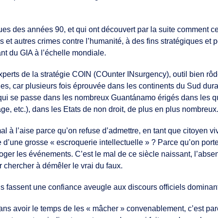
es des années 90, et qui ont découvert par la suite comment cer
s et autres crimes contre l’humanité, à des fins stratégiques et p
nt du GIA à l’échelle mondiale.
xperts de la stratégie COIN (COunter INsurgency), outil bien rôdé
s, car plusieurs fois éprouvée dans les continents du Sud dur
 qui se passe dans les nombreux Guantánamo érigés dans les qua
ge, etc.), dans les Etats de non droit, de plus en plus nombreux
l à l’aise parce qu’on refuse d’admettre, en tant que citoyen vi
d’une grosse « escroquerie intellectuelle » ? Parce qu’on porte 
rroger les événements. C’est le mal de ce siècle naissant, l’ab
r chercher à démêler le vrai du faux.
s fassent une confiance aveugle aux discours officiels dominan
s, sans avoir le temps de les « mâcher » convenablement, c’est 