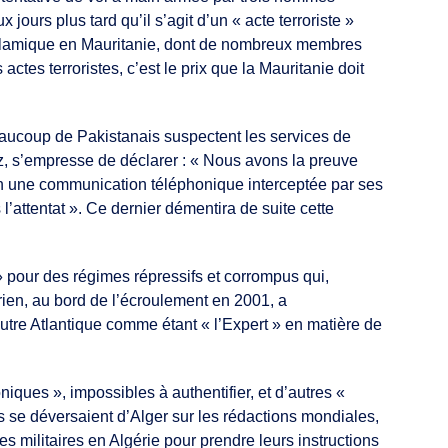
 jours plus tard qu’il s’agit d’un « acte terroriste »
 islamique en Mauritanie, dont de nombreux membres
ctes terroristes, c’est le prix que la Mauritanie doit
eaucoup de Pakistanais suspectent les services de
z, s’empresse de déclarer : « Nous avons la preuve
? En une communication téléphonique interceptée par ses
’attentat ». Ce dernier démentira de suite cette
» pour des régimes répressifs et corrompus qui,
rien, au bord de l’écroulement en 2001, a
tre Atlantique comme étant « l’Expert » en matière de
iques », impossibles à authentifier, et d’autres «
s se déversaient d’Alger sur les rédactions mondiales,
s militaires en Algérie pour prendre leurs instructions