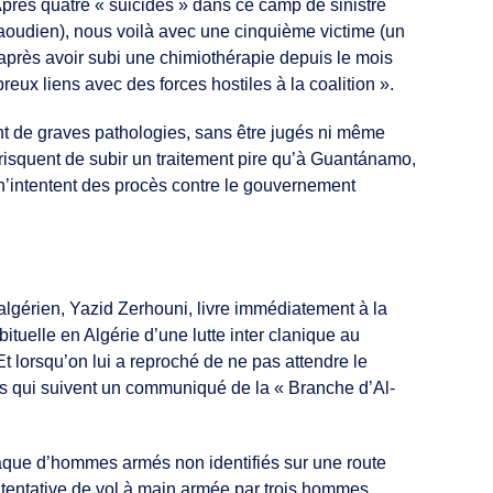
près quatre « suicides » dans ce camp de sinistre
Saoudien), nous voilà avec une cinquième victime (un
 après avoir subi une chimiothérapie depuis le mois
ux liens avec des forces hostiles à la coalition ».
t de graves pathologies, sans être jugés ni même
ls risquent de subir un traitement pire qu’à Guantánamo,
 n’intentent des procès contre le gouvernement
algérien, Yazid Zerhouni, livre immédiatement à la
tuelle en Algérie d’une lutte inter clanique au
t lorsqu’on lui a reproché de ne pas attendre le
res qui suivent un communiqué de la « Branche d’Al-
taque d’hommes armés non identifiés sur une route
« tentative de vol à main armée par trois hommes