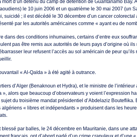
la mort d’un détenu du camp de détention de Guantánamo Bay. A
 Saoudiens) le 10 juin 2006 et un quatrième le 30 mai 2007 (un 
i, suicidé ; il est décédé le 30 décembre d’un cancer colorectal
ésenté par les autorités américaines comme « ayant eu de nombre
dans des conditions inhumaines, certains d’entre eux souffran
veulent pas être remis aux autorités de leurs pays d’origine où i
ébarrasser leur refusent l’accès au sol américain de peur qu’ils
illir.
uvantail « Al-Qaïda » à été agité à outrance.
ers d’Alger (Benaknoun et Hydra), et le ministre de l’intérieur 
a », alors que beaucoup d’observateurs y voient l’expression habi
sujet du troisième mandat présidentiel d’Abdelaziz Bouteflika. E
s algériens « libres et indépendants » produisent dans les heu
ats.
t blessé par balles, le 24 décembre en Mauritanie, dans une at
ment français, ont d’abord parlé d’un crime crapuleux et d’une 