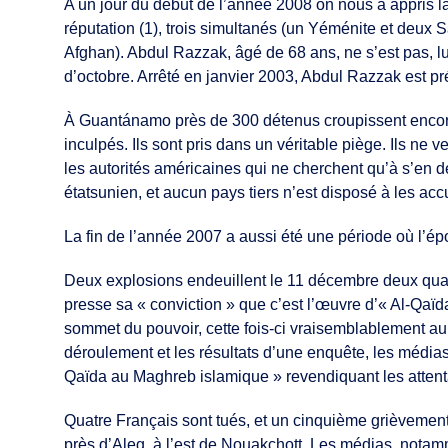
A un jour du début de l’année 2008 on nous a appris 
réputation (1), trois simultanés (un Yéménite et deux
Afghan). Abdul Razzak, âgé de 68 ans, ne s’est pas, lu
d’octobre. Arrêté en janvier 2003, Abdul Razzak est pr
À Guantánamo près de 300 détenus croupissent encore 
inculpés. Ils sont pris dans un véritable piège. Ils ne 
les autorités américaines qui ne cherchent qu’à s’en d
étatsunien, et aucun pays tiers n’est disposé à les accue
La fin de l’année 2007 a aussi été une période où l’épo
Deux explosions endeuillent le 11 décembre deux quarti
presse sa « conviction » que c’est l’œuvre d’« Al-Qaïd
sommet du pouvoir, cette fois-ci vraisemblablement au 
déroulement et les résultats d’une enquête, les média
Qaïda au Maghreb islamique » revendiquant les attent
Quatre Français sont tués, et un cinquième grièvemen
près d’Aleg, à l’est de Nouakchott. Les médias, notam