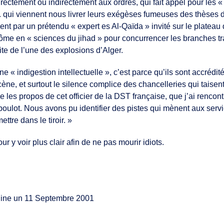
ectement ou indirectement aux ordres, qui fait appel pour les « 
. qui viennent nous livrer leurs exégèses fumeuses des thèses d
t par un prétendu « expert es Al-Qaïda » invité sur le plateau 
lôme en « sciences du jihad » pour concurrencer les branches tr
ite de l’une des explosions d’Alger.
une « indigestion intellectuelle », c’est parce qu’ils sont accréd
cène, et surtout le silence complice des chancelleries qui taisen
 les propos de cet officier de la DST française, que j’ai rencont
n boulot. Nous avons pu identifier des pistes qui mènent aux ser
ttre dans le tiroir. »
 y voir plus clair afin de ne pas mourir idiots.
igine un 11 Septembre 2001