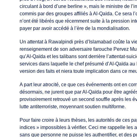
circulant à bord d’une berline », mais le ministre de l’i
commis par des groupes affiliés à Al-Qaïda. Ce sera 
n’ont été libérés que récemment suite à la pression inte
payer par avoir accédé à l’ère de la mondialisation.
Un attentat à Rawalpindi près d’Islamabad coûte la vi
renseignement de son adversaire farouche Pervez Mush
qu’Al-Qaïda et les talibans sont derrière l’attentat-s
services dans laquelle le chef présumé d’Al-Qaïda au P
version des faits et niera toute implication dans ce meu
A part leur atrocité, ce que ces événements ont en com
désormais, ne jurent que par Al-Qaïda pour être agréés
provisoirement retrouvé un second souffle après les 
lutte antiterroriste, moyennant soutien multiforme.
Pour faire croire à leurs thèses, les autorités de ces
indices » impossibles à vérifier. Ceci me rappelle le
sans que personne ne puisse les authentifier, et des po