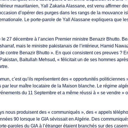
ntérieur mauritanien, Yall Zakaria Alassane, est venu affirmer deux
l’occasion d’opérer des purges dans les rangs de la mouvance
rnationale. Le porte-parole de Yall Alassane expliquera que les a
e le 27 décembre à l’ancien Premier ministre Benazir Bhutto. B
arraf, mais le ministre pakistanais de l’intérieur, Hamid Nawa
uicide contre Benazir Bhutto ». En quoi consistent ces preuves 
akistan, Baïtullah Mehsud, « félicitait un de ses hommes après l
rtre.
mun, c’est qu’ils représentent des « opportunités politiciennes 
 par leur maître locataire de la Maison blanche. Le régime algé
événements du 11 Septembre et a même réussi à « se vendre » ou
 pays nous produisent des « communiqués », des « appels téléphon
s années 90 lorsque le GIA sévissait en Algérie. Des communiqué
rte-paroles du GIA à l’étranger étaient branchés sur des caserne