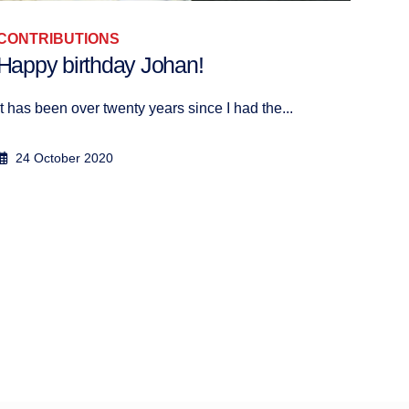
CONTRIBUTIONS
ASIA
Happy birthday Johan!
Civ
It has been over twenty years since I had the...
By Oz
24 October 2020
27