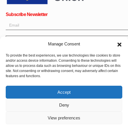
Subscribe Newsletter
OK
Manage Consent
Get all the latest information on news, events and updates. Sign
To provide the best experiences, we use technologies like cookies to store
up for newsletter:
and/or access device information. Consenting to these technologies will
allow us to process data such as browsing behaviour or unique IDs on this
site. Not consenting or withdrawing consent, may adversely affect certain
Donate Now
features and functions.
Accept
Deny
CPI-GENEVA. © 2023. All Rights Reserved |
Français
|
العربية
View preferences