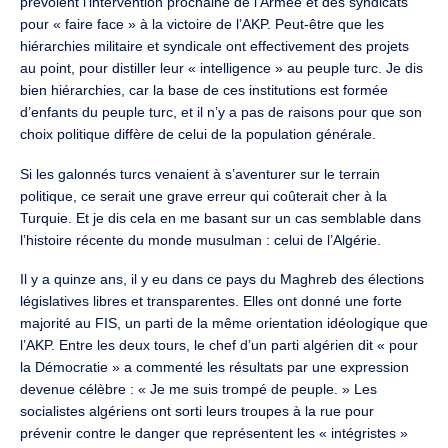
prévoient l’intervention prochaine de l’Armée et des syndicats
pour « faire face » à la victoire de l’AKP. Peut-être que les
hiérarchies militaire et syndicale ont effectivement des projets
au point, pour distiller leur « intelligence » au peuple turc. Je dis
bien hiérarchies, car la base de ces institutions est formée
d’enfants du peuple turc, et il n’y a pas de raisons pour que son
choix politique diffère de celui de la population générale.
Si les galonnés turcs venaient à s’aventurer sur le terrain
politique, ce serait une grave erreur qui coûterait cher à la
Turquie. Et je dis cela en me basant sur un cas semblable dans
l’histoire récente du monde musulman : celui de l’Algérie.
Il y a quinze ans, il y eu dans ce pays du Maghreb des élections
législatives libres et transparentes. Elles ont donné une forte
majorité au FIS, un parti de la même orientation idéologique que
l’AKP. Entre les deux tours, le chef d’un parti algérien dit « pour
la Démocratie » a commenté les résultats par une expression
devenue célèbre : « Je me suis trompé de peuple. » Les
socialistes algériens ont sorti leurs troupes à la rue pour
prévenir contre le danger que représentent les « intégristes »