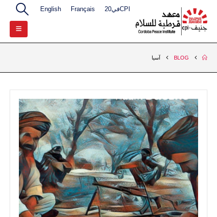
CPIفي20
Français
English
BLOG
آسيا