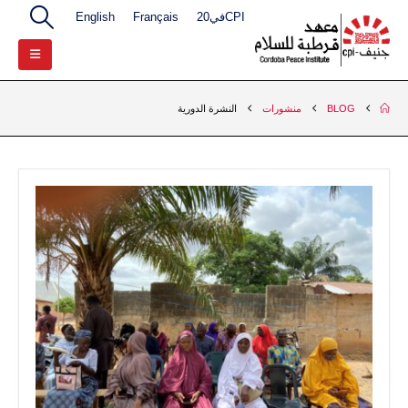
CPIفي20
Français
English
BLOG
منشورات
النشرة الدورية