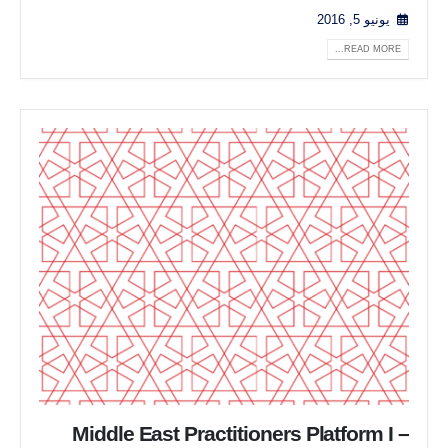
يونيو 5, 2016
READ MORE...
Middle East Practitioners Platform I –