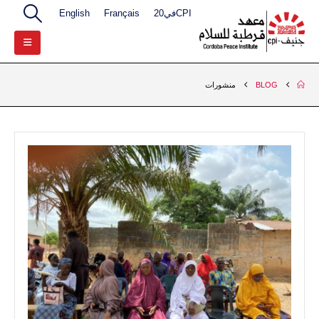
CPIفي20
Français
English
BLOG
منشورات