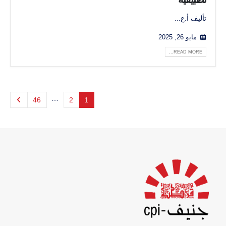
تأليف أ.ع...
مايو 26, 2025
READ MORE...
…
46
2
1