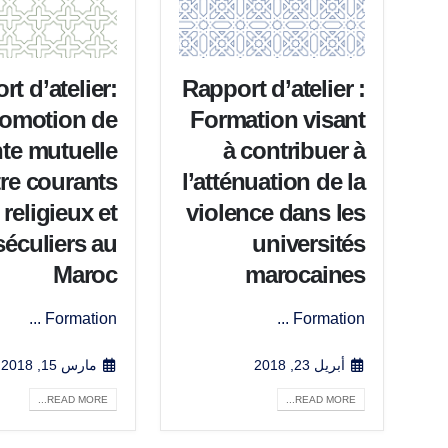
t d’atelier:
Rapport d’atelier :
omotion de
Formation visant
nte mutuelle
à contribuer à
re courants
l’atténuation de la
religieux et
violence dans les
séculiers au
universités
Maroc
marocaines
Formation ...
Formation ...
أبريل 23, 2018
مارس 15, 2018
READ MORE...
READ MORE...