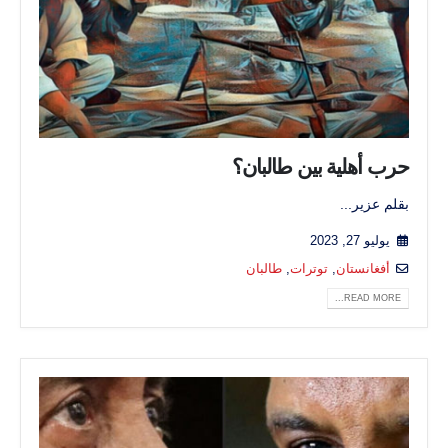
حرب أهلية بين طالبان؟
بقلم عزير...
يوليو 27, 2023
أفغانستان
,
توترات
,
طالبان
READ MORE...