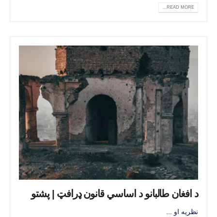
READ MORE...
د افغان طالبانو د اساسي قانون ډرافټ | پشتو
نظریه او ...