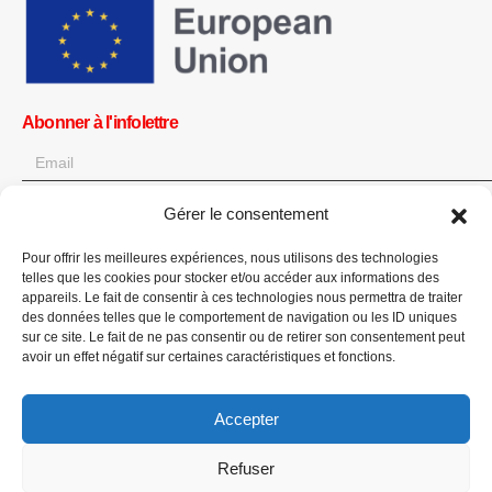
Abonner à l'infolettre
Gérer le consentement
OK
Pour offrir les meilleures expériences, nous utilisons des technologies
Obtenez toutes les dernières informations sur les actualités, les
telles que les cookies pour stocker et/ou accéder aux informations des
événements et les mises à jour. Inscrivez-vous à l'infolettre.
appareils. Le fait de consentir à ces technologies nous permettra de traiter
des données telles que le comportement de navigation ou les ID uniques
sur ce site. Le fait de ne pas consentir ou de retirer son consentement peut
Faites un don
avoir un effet négatif sur certaines caractéristiques et fonctions.
Accepter
Refuser