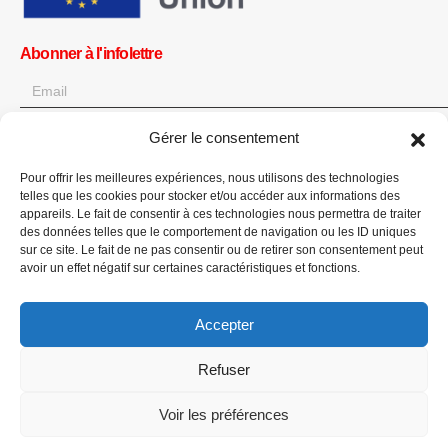
Abonner à l'infolettre
Gérer le consentement
OK
Pour offrir les meilleures expériences, nous utilisons des technologies
Obtenez toutes les dernières informations sur les actualités, les
telles que les cookies pour stocker et/ou accéder aux informations des
événements et les mises à jour. Inscrivez-vous à l'infolettre.
appareils. Le fait de consentir à ces technologies nous permettra de traiter
des données telles que le comportement de navigation ou les ID uniques
sur ce site. Le fait de ne pas consentir ou de retirer son consentement peut
Faites un don
avoir un effet négatif sur certaines caractéristiques et fonctions.
Accepter
Refuser
CPI-GENEVA. © 2023. All Rights Reserved |
English
|
العربية
Voir les préférences