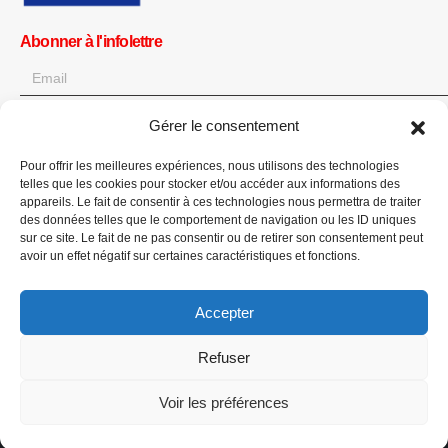
Abonner à l'infolettre
Gérer le consentement
OK
Pour offrir les meilleures expériences, nous utilisons des technologies
Obtenez toutes les dernières informations sur les actualités, les
telles que les cookies pour stocker et/ou accéder aux informations des
événements et les mises à jour. Inscrivez-vous à l'infolettre.
appareils. Le fait de consentir à ces technologies nous permettra de traiter
des données telles que le comportement de navigation ou les ID uniques
sur ce site. Le fait de ne pas consentir ou de retirer son consentement peut
Faites un don
avoir un effet négatif sur certaines caractéristiques et fonctions.
Accepter
Refuser
CPI-GENEVA. © 2023. All Rights Reserved |
English
|
العربية
Voir les préférences