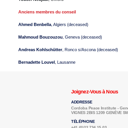
Anciens membres du conseil
Ahmed Benbella
, Algiers (deceased)
Mahmoud Bouzouzou
, Geneva (deceased)
Andreas Kohlschütter
, Ronco s/Ascona (deceased)
Bernadette Louvel
, Lausanne
Joignez-Vous à Nous
ADDRESSE
Cordoba Peace Institute - G
VIGNES 2BIS 1209 GENÈVE 
TÉLÉPHONE
+41 (0)22 734 15 03