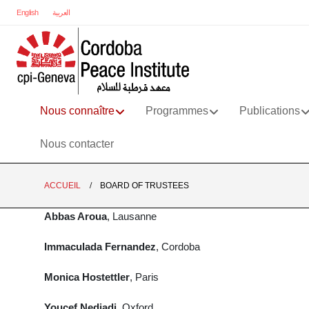
English
العربية
Nous connaître
Programmes
Publications
Nous contacter
ACCUEIL
BOARD OF TRUSTEES
Abbas Aroua
, Lausanne
Immaculada Fernandez
, Cordoba
Monica Hostettler
, Paris
Youcef Nedjadi
, Oxford