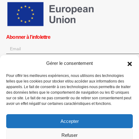
Abonner à l'infolettre
Gérer le consentement
OK
Pour offrir les meilleures expériences, nous utilisons des technologies
Obtenez toutes les dernières informations sur les actualités, les
telles que les cookies pour stocker et/ou accéder aux informations des
événements et les mises à jour. Inscrivez-vous à l'infolettre.
appareils. Le fait de consentir à ces technologies nous permettra de traiter
des données telles que le comportement de navigation ou les ID uniques
sur ce site. Le fait de ne pas consentir ou de retirer son consentement peut
Faites un don
avoir un effet négatif sur certaines caractéristiques et fonctions.
Accepter
Refuser