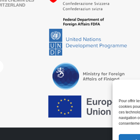
eneva CHEMIN DES
SWITZERLAND
Pour offrir 
cookies pour
ces technolo
navigation ou
consentement