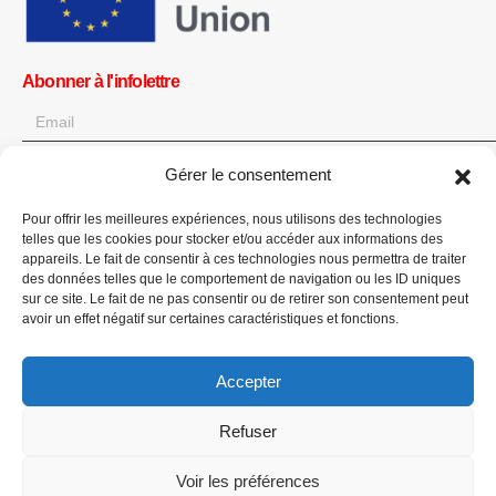
Abonner à l'infolettre
Gérer le consentement
OK
Pour offrir les meilleures expériences, nous utilisons des technologies
Obtenez toutes les dernières informations sur les actualités, les
telles que les cookies pour stocker et/ou accéder aux informations des
événements et les mises à jour. Inscrivez-vous à l'infolettre.
appareils. Le fait de consentir à ces technologies nous permettra de traiter
des données telles que le comportement de navigation ou les ID uniques
sur ce site. Le fait de ne pas consentir ou de retirer son consentement peut
Faites un don
avoir un effet négatif sur certaines caractéristiques et fonctions.
Accepter
Refuser
CPI-GENEVA. © 2023. All Rights Reserved |
English
|
العربية
Voir les préférences