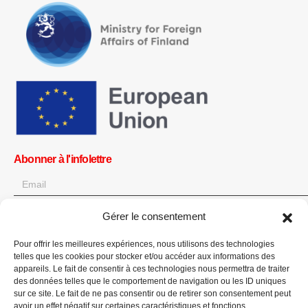
Abonner à l'infolettre
Gérer le consentement
OK
Pour offrir les meilleures expériences, nous utilisons des technologies
Obtenez toutes les dernières informations sur les actualités, les
telles que les cookies pour stocker et/ou accéder aux informations des
événements et les mises à jour. Inscrivez-vous à l'infolettre.
appareils. Le fait de consentir à ces technologies nous permettra de traiter
des données telles que le comportement de navigation ou les ID uniques
sur ce site. Le fait de ne pas consentir ou de retirer son consentement peut
Faites un don
avoir un effet négatif sur certaines caractéristiques et fonctions.