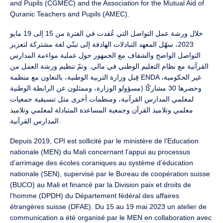
and Pupils (CGMEC) and the Association for the Mutual Aid of
Quranic Teachers and Pupils (AMEC).
خلال ورشة عمل التواصل التي عُقدت في الفترة من 15 إلى 19 مايو
2023، سهّل المعهد التبادلات الهادفة إلى تبنّي لغة مشتركة لتعزيز
التواصل الواضح والشفاف مع الجمهور حول عملية مواءمة المدارس
القرآنية مع نظام التعليم الوطني في مالي. وتمّ تنظيم ورشة العمل من
قِبل وزارة التربية الوطنية، بالتعاون مع منظمة ENDA غير الحكومية،
وحضرها 30 مشاركًا (مسؤولو الوزارة، وممثلون عن الرابطة الوطنية
لمعلمي المدارس القرآنية، ومنظمات أخرى مثل تنسيقية جمعيات
معلمي وتلاميذ القرآن وجمعية المساعدة المتبادلة لمعلمي وتلاميذ
المدارس القرآنية.
Depuis 2019, CPI est sollicité par le ministère de l’Education
nationale (MEN) du Mali concernant l’appui au processus
d’arrimage des écoles coraniques au système d’éducation
nationale (SEN), supervisé par le Bureau de coopération suisse
(BUCO) au Mali et financé par la Division paix et droits de
l’homme (DPDH) du Département fédéral des affaires
étrangères suisse (DFAE). Du 15 au 19 mai 2023 un atelier de
communication a été organisé par le MEN en collaboration avec