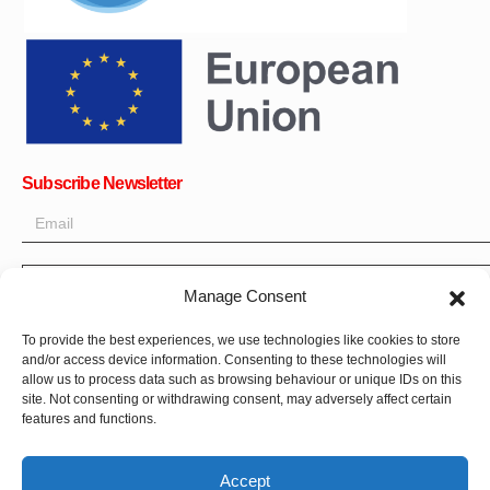
Subscribe Newsletter
OK
Manage Consent
Get all the latest information on news, events and updates. Sign
To provide the best experiences, we use technologies like cookies to store
up for newsletter:
and/or access device information. Consenting to these technologies will
allow us to process data such as browsing behaviour or unique IDs on this
Donate Now
site. Not consenting or withdrawing consent, may adversely affect certain
features and functions.
Accept