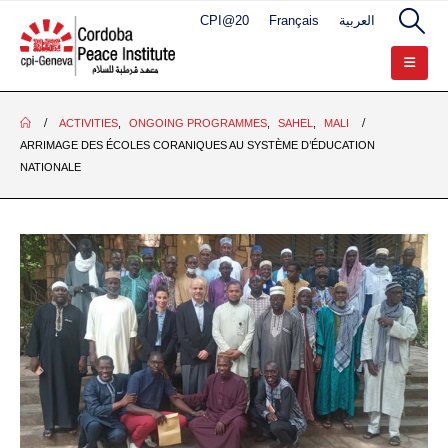
CPI@20
Français
العربية
ACTIVITIES
,
ONGOING PROGRAMMES
,
SAHEL
,
MALI
ARRIMAGE DES ÉCOLES CORANIQUES AU SYSTÈME D’ÉDUCATION
NATIONALE