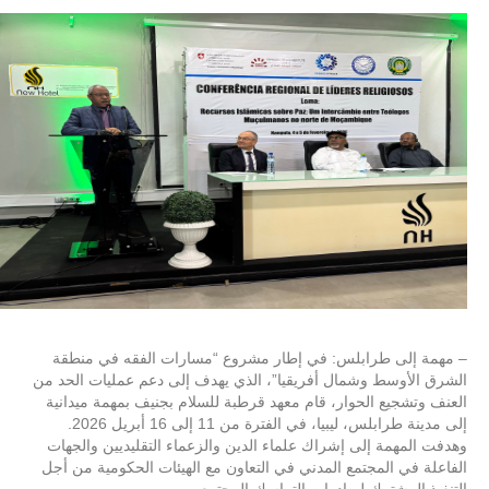
– مهمة إلى طرابلس: في إطار مشروع “مسارات الفقه في منطقة
الشرق الأوسط وشمال أفريقيا”، الذي يهدف إلى دعم عمليات الحد من
العنف وتشجيع الحوار، قام معهد قرطبة للسلام بجنيف بمهمة ميدانية
إلى مدينة طرابلس، ليبيا، في الفترة من 11 إلى 16 أبريل 2026.
وهدفت المهمة إلى إشراك علماء الدين والزعماء التقليديين والجهات
الفاعلة في المجتمع المدني في التعاون مع الهيئات الحكومية من أجل
التنفيذ المشترك لمبادرات التماسك المجتمعي.