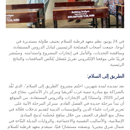
في 24 يونيو، نظم معهد قرطبة للسلام بجنيف طاولة مستديرة في
أبوجا، جمعت أصحاب المصلحة الرئيسيين لتبادل الدروس المستفادة،
ومناقشة التحديات، والتأمل في إنجازات المشروع واستدامته. وسيُنشر
قريبًا على موقعنا الإلكتروني تقريرٌ مُفصّل يُلخّص المناقشات والنتائج
الرئيسية.
الطريق إلى السلام:
بعد تمديده لمدة شهرين، اختُتم مشروع “الطريق إلى السلام”، الذي نُفِّذ
بالشراكة مع مبادرة تنمية غرب أفريقيا ومركز دار الأندلس، بنجاح في
فبراير 2026. واستنادًا إلى الإنجازات والدروس المستفادة، من المتوقع
أن تبدأ مرحلة جديدة في الفصل القادم. ستركز المرحلة الآتية على
تعزيز قدرات علماء الدين والمؤسسات الدينية لتقديم تدخلات فعّالة في
مجال منع التطرف العنيف من خلال مناهج مُحسَّنة تُدمج المبادئ
الإسلامية، والأساليب النفسية والاجتماعية، والروايات البديلة البنّاءة في
شمال شرق نيجيريا. وبصفته مستشارًا فنيًا، سيقدم معهد قرطبة للسلام