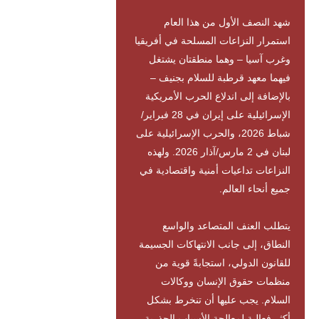
شهد النصف الأول من هذا العام
استمرار النزاعات المسلحة في أفريقيا
وغرب آسيا – وهما منطقتان يشتغل
فيهما معهد قرطبة للسلام بجنيف –
بالإضافة إلى اندلاع الحرب الأمريكية
الإسرائيلية على إيران في 28 فبراير/
شباط 2026، والحرب الإسرائيلية على
لبنان في 2 مارس/آذار 2026. ولهذه
النزاعات تداعيات أمنية واقتصادية في
جميع أنحاء العالم.
يتطلب العنف المتصاعد والواسع
النطاق، إلى جانب الانتهاكات الجسيمة
للقانون الدولي، استجابةً قوية من
منظمات حقوق الإنسان ووكالات
السلام. يجب عليها أن تنخرط بشكل
أكثر فعالية لمعالجة الأسباب الجذرية