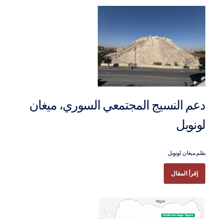
دعم النسيج المجتمعي السوري، ميغان
لونوبل
بقلم ميغان لونوبل
إقرأ المقال