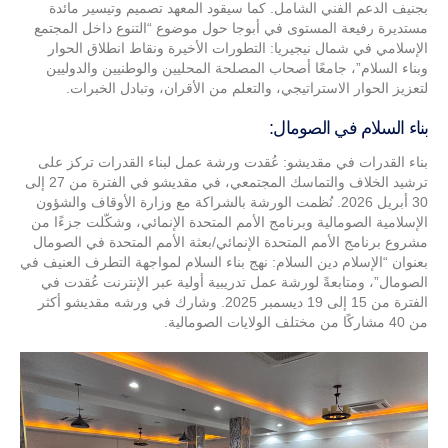
بجنيف الدعم الفني الشامل. كما سيقود المعهد تصميم وتيسير مائدة
مستديرة رفيعة المستوى في أبوجا حول موضوع “التنوع داخل المجتمع
الإسلامي في شمال نيجيريا: التطورات الأخيرة ونقاط انطلاق الحوار
وبناء السلام”، جامعًا أصحاب المصلحة المحليين والوطنيين والدوليين
لتعزيز الحوار الاستراتيجي، والتعلم من الأقران، وتبادل الخبرات.
بناء السلام في الصومال:
بناء القدرات في مقديشو: عُقدت ورشة عمل لبناء القدرات تركز على
ترشيد الخلاف والتماسك المجتمعي، في مقديشو في الفترة من 27 إلى
30 أبريل 2026. نُظمت الورشة بالشراكة مع وزارة الأوقاف والشؤون
الإسلامية الصومالية وبرنامج الأمم المتحدة الإنمائي، وشكّلت جزءًا من
مشروع برنامج الأمم المتحدة الإنمائي/بعثة الأمم المتحدة في الصومال
بعنوان “الإسلام دين السلام: نهج بناء السلام لمواجهة التطرف العنيف في
الصومال”، ومتابعةً لورشة عمل تدريبية أولية عبر الإنترنت عُقدت في
الفترة من 15 إلى 19 ديسمبر 2025. وشارك في ورشه مقديشو أكثر
من 40 مشاركًا من مختلف الولايات الصومالية.