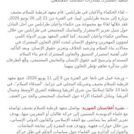
– لقاء الحكماء والأعيان في طرابلس: قام معهد قرطبة للسلام بجنيف
بزيارة إلى مدينة طرابلس، ليبيا، في الفترة من 21 إلى 26 يونيو 2026،
عقد خلالها لقاءً مع مجموعة من حكماء وأعيان طرابلس من أجل التبادل
حول سبل تعزيز الاستقرار والتماسك المجتمعي في طرابلس من خلال
مجالس حكماء وأعيان المدينة. كما التقى المعهد بوزير الدولة الليبي
لشؤون المهجرين وحقوق الإنسان لبحث آفاق التعاون المشترك في
مجالات بناء السلام وترشيد الخلاف وتعزيز حقوق الإنسان. وبعد التأكيد
على أهمية استمرار التنسيق والتعاون المشترك لدعم بناء السلام
المستدام وترسيخ قيم حقوق الإنسان والتعايش المجتمعي، وقّع الطرفان
على مذكّرة تفاهم تؤطر التعاون بينهما.
– ورشة عمل في تانغا: في الفترة من 9 إلى 11 يونيو 2026، جمع معهد
قرطبة للسلام بجنيف وشريكه المحلي في تنزانيا، “أصدقاء السلام”، في
تانغا 13 عالمًا إسلاميًا من شرق أفريقيا ومنطقة الشرق الأوسط وشمال
أفريقيا. وتبادل العلماء الآراء حول التماسك المجتمعي والحد من العنف.
–
نشرة أفغانستان الشهرية
: يواصل معهد قرطبة للسلام بجنيف تواصله
مع علماء الديوبندية المنتمين إلى حركة طالبان أو المقربين منها، بهدف
تعزيز الحكم بما يتماشى مع الفقه الإسلامي والقانون الدولي الإنساني،
من خلال حوارات فقهية. وتهدف هذه النشرة إلى متابعة النقاشات
والحوارات الدائرة بين العلماء حول سياسات الحكم في ظل حركة