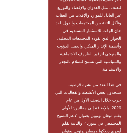
للعنف، مثل العدوان والإقصاء والتوزيع
غير العادل للموارد والإفلات من العقاب
وتآكل الثقة بين المجتمعات والدول. لقد
حان الوقت للاستثمار المستديم في
الحوار الذي تقوده المجتمعات المحلية،
وأنظمة الإنذار المبكر، والعمل الدؤوب
والمنهجي لتوفير الظروف الاجتماعية
والسياسية التي تسمح للسلام بالتجذر
والاستدامة.
في هذا العدد من نشرة قرطبة،
ستجدون بعض الأنشطة والفعاليات التي
جرت خلال النصف الأول من عام
2026، بالإضافة إلى مقالتين: الأولى
بقلم ميغان لونوبل بعنوان “دعم النسيج
المجتمعي في سوريا”، والثانية بقلم
أودري ديلاكوا وميغان لونوبل بعنوان