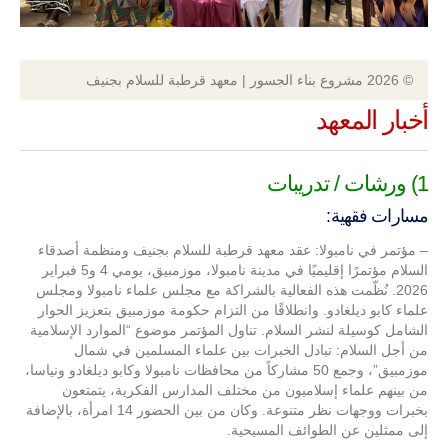
© 2026 مشروع بناء الجسور | معهد قرطبة للسلام بجنيف
أخبار المعهد
1) ورشات / تدريبات
مسارات فقهية:
– مؤتمر في نامبولا: عقد معهد قرطبة للسلام بجنيف ومنظمة أصدقاء
السلام مؤتمرًا إقليميًا في مدينة نامبولا، موزمبيق، يومي 4 و5 فبراير
2026. نُظّمت هذه الفعالية بالشراكة مع مجلس علماء نامبولا ومجلس
علماء كابو ديلغادو. وانطلاقًا من التزام حكومة موزمبيق بتعزيز الحوار
الشامل كوسيلة لنشر السلام. تناول المؤتمر موضوع “الموارد الإسلامية
من أجل السلام: تبادل الخبرات بين علماء المسلمين في شمال
موزمبيق”، وجمع 50 مشاركاً من محافظات نامبولا وكابو ديلغادو ونياسا،
من بينهم علماء إسلاميون من مختلف المدارس الفكرية، يتمتعون
بخبرات ووجهات نظر متنوعة. وكان من بين الحضور 14 امرأة، بالإضافة
إلى ممثلين عن الطوائف المسيحية.