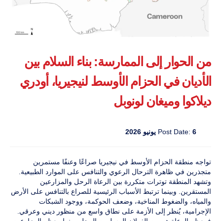
من الحوار إلى الممارسة: بناء السلام بين
الأديان في الحزام الأوسط لنيجيريا، أودري
ديلاكوا وميغان لونوبل
6 يونيو 2026
Post Date:
تواجه منطقة الحزام الأوسط في نيجيريا صراعًا وعنفًا مستمرين
متجذرين في ظاهرة الترحال الرعوي والتنافس على الموارد الطبيعية.
وتشهد المنطقة توترات متكررة بين الرعاة الرحل والمزارعين
المستقرين. وبينما ترتبط الأسباب الرئيسية للصراع بالتنافس على الأرض
والمياه، والضغوط المناخية، وضعف الحوكمة، ووجود الشبكات
الإجرامية، يُنظر إلى الأزمة على نطاق واسع من منظور ديني وعرقي.
فمعظم الرعاة هم من الفولان المسلمين الرحل، بينما معظم المزارعين