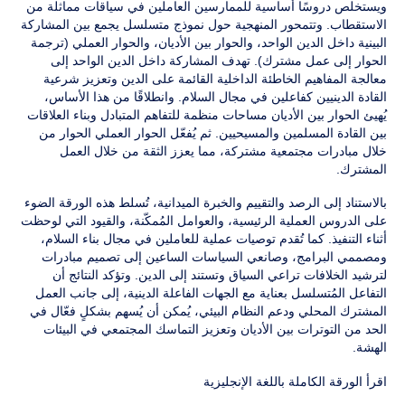
ويستخلص دروسًا أساسية للممارسين العاملين في سياقات مماثلة من
الاستقطاب. وتتمحور المنهجية حول نموذج متسلسل يجمع بين المشاركة
البينية داخل الدين الواحد، والحوار بين الأديان، والحوار العملي (ترجمة
الحوار إلى عمل مشترك). تهدف المشاركة داخل الدين الواحد إلى
معالجة المفاهيم الخاطئة الداخلية القائمة على الدين وتعزيز شرعية
القادة الدينيين كفاعلين في مجال السلام. وانطلاقًا من هذا الأساس،
يُهيئ الحوار بين الأديان مساحات منظمة للتفاهم المتبادل وبناء العلاقات
بين القادة المسلمين والمسيحيين. ثم يُفعّل الحوار العملي الحوار من
خلال مبادرات مجتمعية مشتركة، مما يعزز الثقة من خلال العمل
المشترك.
بالاستناد إلى الرصد والتقييم والخبرة الميدانية، تُسلط هذه الورقة الضوء
على الدروس العملية الرئيسية، والعوامل المُمكّنة، والقيود التي لوحظت
أثناء التنفيذ. كما تُقدم توصيات عملية للعاملين في مجال بناء السلام،
ومصممي البرامج، وصانعي السياسات الساعين إلى تصميم مبادرات
لترشيد الخلافات تراعي السياق وتستند إلى الدين. وتؤكد النتائج أن
التفاعل المُتسلسل بعناية مع الجهات الفاعلة الدينية، إلى جانب العمل
المشترك المحلي ودعم النظام البيئي، يُمكن أن يُسهم بشكلٍ فعّال في
الحد من التوترات بين الأديان وتعزيز التماسك المجتمعي في البيئات
الهشة.
اقرأ الورقة الكاملة باللغة الإنجليزية