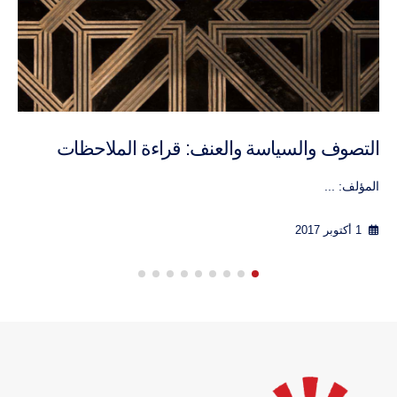
Overcoming empty debates on assumed
incompatibilities: Inventing pragmatic answers
on how to live together in pluralism
Florence ...
10 مارس 2012