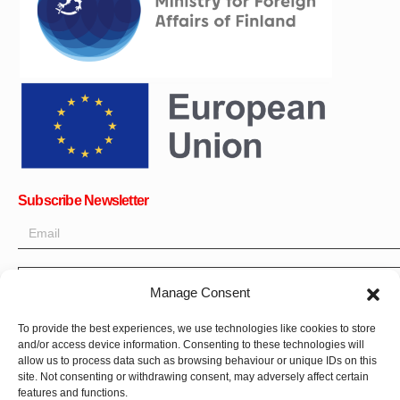
Subscribe Newsletter
Manage Consent
OK
To provide the best experiences, we use technologies like cookies to store
Get all the latest information on news, events and updates. Sign
and/or access device information. Consenting to these technologies will
up for newsletter:
allow us to process data such as browsing behaviour or unique IDs on this
site. Not consenting or withdrawing consent, may adversely affect certain
Donate Now
features and functions.