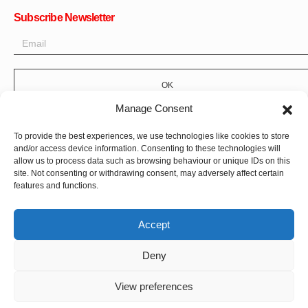
Subscribe Newsletter
OK
Manage Consent
Get all the latest information on news, events and updates. Sign
up for newsletter:
To provide the best experiences, we use technologies like cookies to store
and/or access device information. Consenting to these technologies will
Donate Now
allow us to process data such as browsing behaviour or unique IDs on this
site. Not consenting or withdrawing consent, may adversely affect certain
features and functions.
Accept
Deny
CPI-GENEVA. © 2023. All Rights Reserved |
Français
|
العربية
View preferences