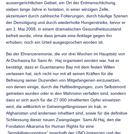
aussergerichtlichen Gebiet, ein Ort der Entmenschlichung,
sieben lange Jahre in Isolation, in einer winzigen Zelle,
akzentuiert durch zahlreiche Folterungen, durch häufige Szenen
der Demütigung und durch wiederholte Hungerstreiks, bevor er
am 1. Mai 2008, in einem dramatischen Gesundheitszustand
befreit wurde, ohne dass jemals eine Anklage gegen ihn
erhoben, noch ein Urteil ausgesprochen worden ist.
Bei der Ehrenzeremonie, die vor drei Wochen im Hauptsitz von
Al-Dschasira für Sami Al- Haj organisiert worden war, hat er
bestätigt, dass er Guantanamo Bay mit dem festen Willen
verlassen hat, sich nicht nur mit all seinen Kräften für die
Befreiung seiner Duzenden von Mitgefangenen einzusetzen,
von denen einige, durch die Haftbedingungen, zum Selbstmord
getrieben wurden oder in den Wahnsinn verfallen sind, sondern
dass er sich auch für die 27 000 inhaftierten Opfer einsetzen
wird, die willkürlich in Geheimgefängnissen im Irak, in
Afghanistan und anderswo inhaftiert sind, sowie für die definitive
Schliessung dieser neuen Zwangslager. Sami Al-Haj, den die
Fondation Alkarama for Human Rights für eine
„Sensibilisierungstour” innerhalb der UNO-Instanzen und der