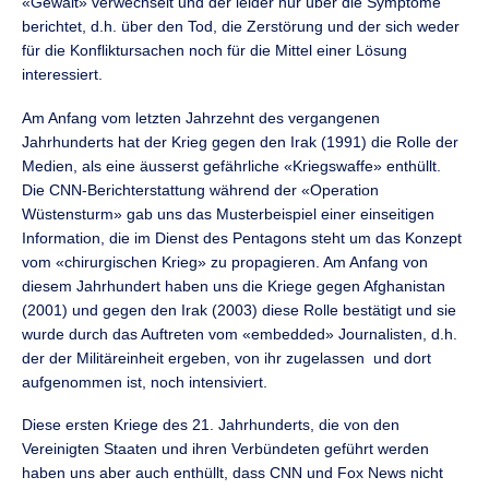
«Gewalt» verwechselt und der leider nur über die Symptome
berichtet, d.h. über den Tod, die Zerstörung und der sich weder
für die Konfliktursachen noch für die Mittel einer Lösung
interessiert.
Am Anfang vom letzten Jahrzehnt des vergangenen
Jahrhunderts hat der Krieg gegen den Irak (1991) die Rolle der
Medien, als eine äusserst gefährliche «Kriegswaffe» enthüllt.
Die CNN-Berichterstattung während der «Operation
Wüstensturm» gab uns das Musterbeispiel einer einseitigen
Information, die im Dienst des Pentagons steht um das Konzept
vom «chirurgischen Krieg» zu propagieren. Am Anfang von
diesem Jahrhundert haben uns die Kriege gegen Afghanistan
(2001) und gegen den Irak (2003) diese Rolle bestätigt und sie
wurde durch das Auftreten vom «embedded» Journalisten, d.h.
der der Militäreinheit ergeben, von ihr zugelassen und dort
aufgenommen ist, noch intensiviert.
Diese ersten Kriege des 21. Jahrhunderts, die von den
Vereinigten Staaten und ihren Verbündeten geführt werden
haben uns aber auch enthüllt, dass CNN und Fox News nicht