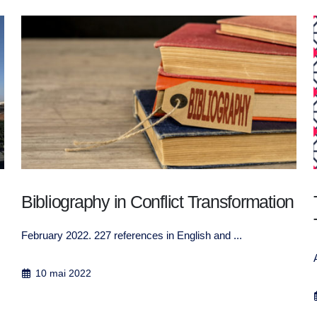
n
The Meaning of Work in the Islamic
Tradition
Abbas Aroua, April 2011
10 avril 2011