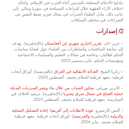
تبادلوا الأحكام المتعلقة بالمدنيين أثناء الحرب في الإسلام، وكذلك
اختلاف الآراء الفقهية خلال النزاعات المسلحة في سوريا ومالي. إلى
جانب ذلك، تبادل العلماء الخبرات في مجال تعزيز ضبط النفس في
الصراعات في مختلف السياقات.
2/ إصدارات
– عزير خان.
تقرير إخباري شهري عن أفغانستان
(بالإنجليزية)، يهدف
إلى متابعة المناقشات والمناظرات بين العلماء حول قضايا سياسات
الحكم لطالبان، وخاصة في مجالات التعليم والسياسات الاجتماعية
ومؤسسات الحكم. يناير-ديسمبر 2023.
– زكريا الشيخ.
العدالة الانتقالية في العراق
(بالفرنسية). أوراق أبحاث
قرطبة. معهد قرطبة للسلام بجنيف. أغسطس 2023.
– كاثرين بوريلي.
تمكين الشباب من خلال بناء ونشر السرديات البديلة:
عملية الصلح في شمال شرق نيجيريا
(بالإنجليزية). ترشيد الخلاف في
الممارسة. معهد قرطبة للسلام بجنيف. أغسطس 2023.
– أليس كارشيرو.
عودة الانقلابات إلى أفريقيا: إعادة التشكيل المحلية
والدولية
(بالإنجليزية
والفرنسية
). أوراق أبحاث قرطبة. معهد قرطبة
للسلام بجنيف. يناير 2024.