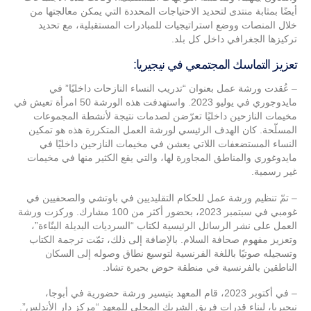
أيضًا بمثابة منتدى لتحديد الاحتياجات المحددة التي يمكن معالجتها من
خلال المنصات ووضع استراتيجيات للمبادرات المستقبلية، مع تحديد
تركيزها الجغرافي داخل كل بلد.
تعزيز التماسك المجتمعي في نيجيريا:
– عُقدت ورشة عمل بعنوان “تدريب النساء النازحات داخليًا” في
مايدوجوري في يوليو 2023. واستهدفت هذه الورشة 50 امرأة تعيش في
مخيمات النازحين داخليًا تعرّضن لصدمات نتيجة لأنشطة المجموعات
المسلّحة. كان الهدف الرئيسي لورشة العمل المتكررة هذه هو تمكين
النساء المستضعفات اللاتي يعشن في مخيمات النازحين داخليًا في
مايدوغوري والمناطق المجاورة لها، والتي يقع الكثير منها في مخيمات
غير رسمية.
– تمّ تنظيم ورشة عمل للحكام التقليديين في باوتشي والصحفيين في
غومبي في سبتمبر 2023، بحضور أكثر من 100 مشارك. وركزت ورشة
العمل على نشر الرسائل الرئيسية لكتاب “السرديات البديلة البنّاءة”،
وتعزيز مفهوم صحافة السلام. بالإضافة إلى ذلك، تمّت ترجمة الكتاب
وتسجيله صوتيًا باللغة الفرنسية لتوسيع نطاق وصوله إلى السكان
الناطقين بالفرنسية في منطقة حوض بحيرة تشاد.
– في أكتوبر 2023، قام المعهد بتيسير ورشة حضورية في أبوجا،
نيجيريا، لبناء قدرات فريق الشريك المحلي للمعهد “مركز دار الأندلس”.