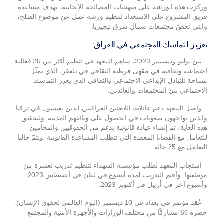
وركزت هذه الورشة على منهجيات المصالحة الإيجابية، بهدف مساعدة
فريق المشروع على الاستعداد لتنظيم ورشة عمل عن موضوع الصلح،
والتي تخصّ مجتمعات شمال شرق نيجيريا.
تعزيز التماسك المجتمعي في العراق:
– بين يوليو وديسمبر 2023، ساهم المعهد في تنظيم أكثر من 25 فعالية
اجتماعية وثقافية في مقهى قرطبة الثقافي في تلعفر، الذي يمثّل
مساحة للتبادل الإبداعي الاجتماعي والثقافي الذي يعزز التماسك
الاجتماعي بين المجتمعات والعائدين.
– واصل المعهد دعم عائلات اللاجئين العراقيين الذين يعيشون في تركيا
والذين يواجهون صعوبات في الحصول على وثائقهم المدنية. ولتحقيق
هذه الغاية، تم إنشاء عيادة قانونية بدعم من الحقوقيين والمحامين
للتعامل مع القضايا المعقدة التي تتطلب المساعدة القانونية. ويتمّ حاليا
التعامل مع 25 حالة.
– استجاب المعهد لطلب مؤسسة الشهداء لتنظيم تدريب لعشرة من
موظفيها. وأقيم التدريب لمدة أسبوع في لبنان في أغسطس 2023
وأسبوع آخر في أربيل في أكتوبر 2023.
– عُقد مؤتمر في بغداد في 10 ديسمبر (اليوم العالمي لحقوق الإنسان)،
حضره 60 مشاركًا من مختلف الوزارات والأجهزة الأمنية والمجتمع