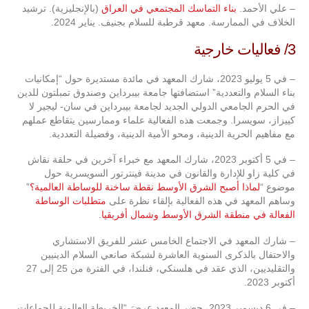
– علي الأحمد.
بناء التماسك المجتمعي في العراق
(بالإنجليزية). ترشيد
الخلاف في الممارسة. معهد قرطبة للسلام بجنيف. يناير 2024.
3/ فعاليات خارجية
– في 5 يوليو 2023، شارك المعهد في مائدة مستديرة حول “إمكانيات
بناء السلام والتعددية” استضافتها جامعة بيبرداين وصندوق تمبلتون للدين
في الحرم الجامعي الدولي الجديد لجامعة بيبرداين في سان- ليجير لا
كييزاز، سويسرا. وجمعت هذه الفعالية علماء وممارسين يتقاطع عملهم
مع مفاهيم الحرية الدينية، ومحو الأمية الدينية، وفضيلة التعددية.
– في 5 أكتوبر 2023، شارك المعهد مع خبراء آخرين في حلقة نقاش
في كلية زاو للإدارة والقانون في مدينة فينترتور السويسرية حول
موضوع “
لماذا أصبح الشرق الأوسط نقطة ساخنة للوساطة العالمية؟
”
وساهم المعهد في هذه الفعالية بإلقاء نظرة على
متطلبات الوساطة
الفعالة في منطقة الشرق الأوسط وشمال أفريقيا
.
– شارك المعهد في الاجتماع الخامس عشر للفريق الاستشاري
والاحتفال بالذكرى السنوية العاشرة لشبكة صانعي السلام الدينيين
والتقليديين، الذي عقد في هلسنكي، فنلندا، في الفترة من 25 إلى 27
أكتوبر 2023.
– في 6 ديسمبر 2023، حضر المعهد عرضَ “الخريطة العالمية للجماعات