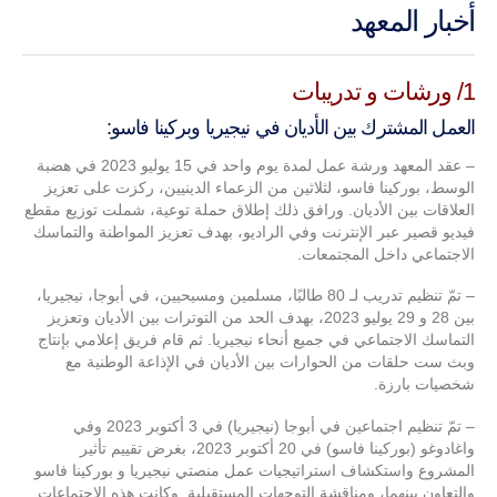
أخبار المعهد
1/ ورشات و تدريبات
العمل المشترك بين الأديان في نيجيريا وبركينا فاسو:
– عقد المعهد ورشة عمل لمدة يوم واحد في 15 يوليو 2023 في هضبة
الوسط، بوركينا فاسو، لثلاثين من الزعماء الدينيين، ركزت على تعزيز
العلاقات بين الأديان. ورافق ذلك إطلاق حملة توعية، شملت توزيع مقطع
فيديو قصير عبر الإنترنت وفي الراديو، بهدف تعزيز المواطنة والتماسك
الاجتماعي داخل المجتمعات.
– تمّ تنظيم تدريب لـ 80 طالبًا، مسلمين ومسيحيين، في أبوجا، نيجيريا،
بين 28 و 29 يوليو 2023، بهدف الحد من التوترات بين الأديان وتعزيز
التماسك الاجتماعي في جميع أنحاء نيجيريا. ثم قام فريق إعلامي بإنتاج
وبث ست حلقات من الحوارات بين الأديان في الإذاعة الوطنية مع
شخصيات بارزة.
– تمّ تنظيم اجتماعين في أبوجا (نيجيريا) في 3 أكتوبر 2023 وفي
واغادوغو (بوركينا فاسو) في 20 أكتوبر 2023، بغرض تقييم تأثير
المشروع واستكشاف استراتيجيات عمل منصتي نيجيريا و بوركينا فاسو
والتعاون بينهما، ومناقشة التوجهات المستقبلية. وكانت هذه الاجتماعات