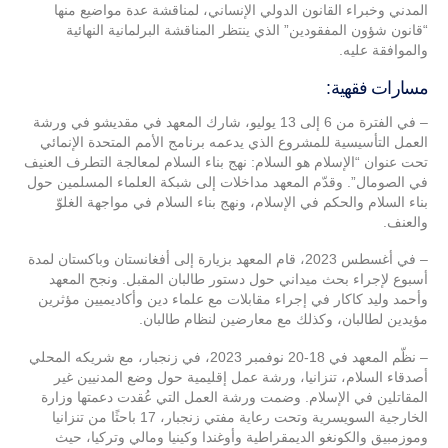
المدني وخبراء القانون الدولي الإنساني، لمناقشة عدة مواضيع منها
“قانون شؤون المفقودين” الذي ينتظر المناقشة البرلمانية النهائية
والموافقة عليه.
مسارات فقهية:
– في الفترة من 6 إلى 13 يوليو، شارك المعهد في مقديشو في ورشة
العمل التأسيسية للمشروع الذي يدعمه برنامج الأمم المتحدة الإنمائي
تحت عنوان “الإسلام هو السلام: نهج بناء السلام لمعالجة التطرف العنيف
في الصومال”. وقدّم المعهد مداخلات إلى شبكة العلماء المسلمين حول
بناء السلام والحكم في الإسلام، ونهج بناء السلام في مواجهة الغلوّ
والعنف.
– في أغسطس 2023، قام المعهد بزيارة إلى أفغانستان وباكستان لمدة
أسبوع لإجراء بحث ميداني حول دستور طالبان المقبل. ونجح المعهد
وأحمد وليد كاكار في إجراء مقابلات مع علماء دين وأكاديميين مؤثرين
مؤيدين لطالبان، وكذلك مع معارضين لنظام طالبان.
– نظّم المعهد في 18-20 نوفمبر 2023، في زنجبار، مع شريكه المحلي
أصدقاء السلام، تنزانيا، ورشة عمل إقليمية حول وضع المدنيين غير
المقاتلين في الإسلام. وضمت ورشة العمل التي عُقدت دعمتها وزارة
الخارجية السويسرية وتحت رعاية مفتي زنجبار، 17 باحثًا من تنزانيا
وموزمبيق والكونغو الديمقراطية وأوغندا وكينيا ومالي وتركيا، حيث