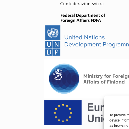
To provide t
device infor
as browsing 