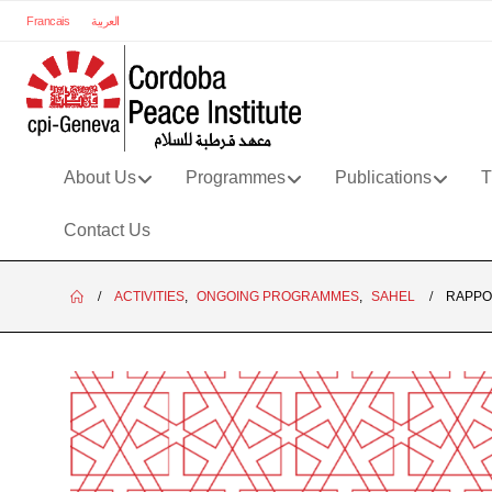
Francais
العربية
About Us
Programmes
Publications
T
Contact Us
ACTIVITIES
,
ONGOING PROGRAMMES
,
SAHEL
RAPPO