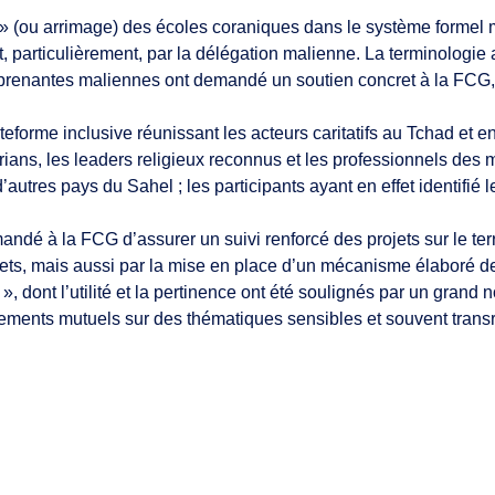
tion » (ou arrimage) des écoles coraniques dans le système forme
t, particulièrement, par la délégation malienne. La terminologie a
es prenantes maliennes ont demandé un soutien concret à la FCG,
teforme inclusive réunissant les acteurs caritatifs au Tchad et en
rians, les leaders religieux reconnus et les professionnels des 
utres pays du Sahel ; les participants ayant en effet identifié le
andé à la FCG d’assurer un suivi renforcé des projets sur le terr
jets, mais aussi par la mise en place d’un mécanisme élaboré de
», dont l’utilité et la pertinence ont été soulignés par un grand 
ements mutuels sur des thématiques sensibles et souvent trans