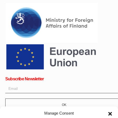
Subscribe Newsletter
OK
Manage Consent
Get all the latest information on news, events and updates. Sign