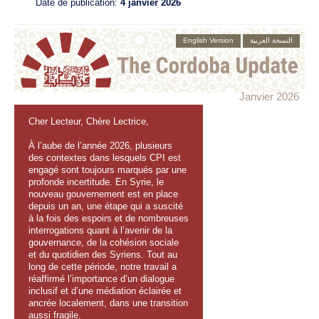
Date de publication:
4 janvier 2026
English Version
النسخة العربية
Janvier 2026
Cher Lecteur, Chère Lectrice,
À l’aube de l’année 2026, plusieurs
des contextes dans lesquels CPI est
engagé sont toujours marqués par une
profonde incertitude. En Syrie, le
nouveau gouvernement est en place
depuis un an, une étape qui a suscité
à la fois des espoirs et de nombreuses
interrogations quant à l’avenir de la
gouvernance, de la cohésion sociale
et du quotidien des Syriens. Tout au
long de cette période, notre travail a
réaffirmé l’importance d’un dialogue
inclusif et d’une médiation éclairée et
ancrée localement, dans une transition
aussi fragile.