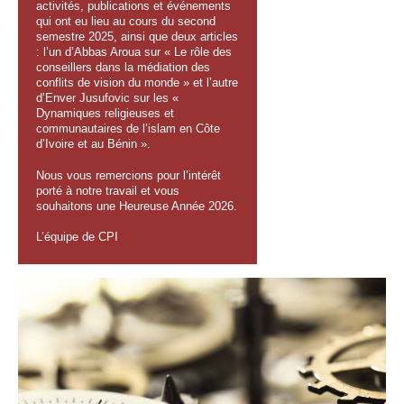
activités, publications et événements
qui ont eu lieu au cours du second
semestre 2025, ainsi que deux articles
: l’un d’Abbas Aroua sur « Le rôle des
conseillers dans la médiation des
conflits de vision du monde » et l’autre
d’Enver Jusufovic sur les «
Dynamiques religieuses et
communautaires de l’islam en Côte
d’Ivoire et au Bénin ».
Nous vous remercions pour l’intérêt
porté à notre travail et vous
souhaitons une Heureuse Année 2026.
L’équipe de CPI