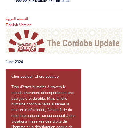
Date de publication:
27 juin 2024
النسخة العربية
English Version
June 2024
Cher Lecteur, Chère Lectrice,
Trop d’êtres humains à travers le
monde cherchent désespérément une
paix juste et durable. Mais la folie
humaine continue hélas à semer la
mort et la désolation, faisant fi de du
droit international, ce qui conduit à des
violations massives des droits de
l’homme et la détérioration accrue de