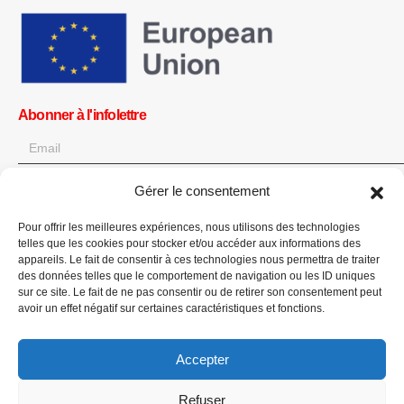
Abonner à l'infolettre
Gérer le consentement
OK
Pour offrir les meilleures expériences, nous utilisons des technologies
Obtenez toutes les dernières informations sur les actualités, les
telles que les cookies pour stocker et/ou accéder aux informations des
événements et les mises à jour. Inscrivez-vous à l'infolettre.
appareils. Le fait de consentir à ces technologies nous permettra de traiter
des données telles que le comportement de navigation ou les ID uniques
sur ce site. Le fait de ne pas consentir ou de retirer son consentement peut
Faites un don
avoir un effet négatif sur certaines caractéristiques et fonctions.
Accepter
Refuser