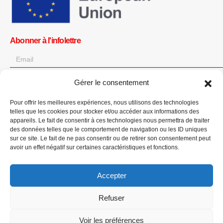
Abonner à l'infolettre
OK
Gérer le consentement
Obtenez toutes les dernières informations sur les actualités, les
Pour offrir les meilleures expériences, nous utilisons des technologies
événements et les mises à jour. Inscrivez-vous à l'infolettre.
telles que les cookies pour stocker et/ou accéder aux informations des
appareils. Le fait de consentir à ces technologies nous permettra de traiter
Faites un don
des données telles que le comportement de navigation ou les ID uniques
sur ce site. Le fait de ne pas consentir ou de retirer son consentement peut
avoir un effet négatif sur certaines caractéristiques et fonctions.
Accepter
Refuser
CPI-GENEVA. © 2023. All Rights Reserved |
English
|
العربية
Voir les préférences