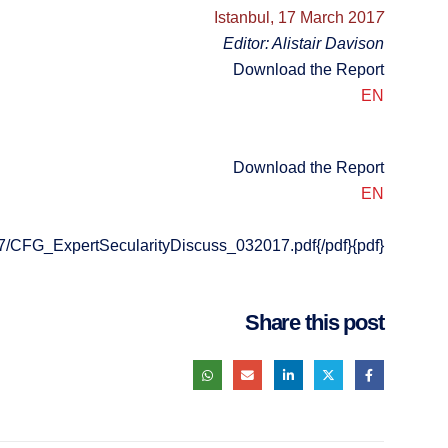
Istanbul, 17 March 201
7
Editor: Alistair Davison
Download the Report
EN
Download the Report
EN
{pdf}images/pdf/istanbul-march2017/CFG_ExpertSecularityDiscuss_032017.pdf{/pdf}
Share this post