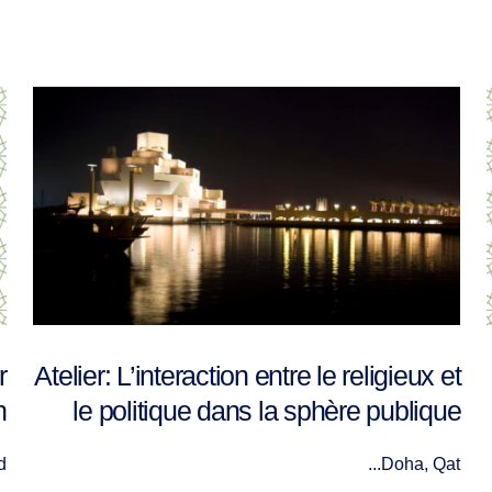
Towards a Common Space for
ت
Interaction and Joint Action
ف
In period...
ا