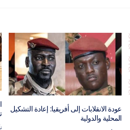
الدبلوماسية النبوية في صلح الحُديبية رؤية
:
تأصيلية تطبيقية
-
e
تأليف أ....