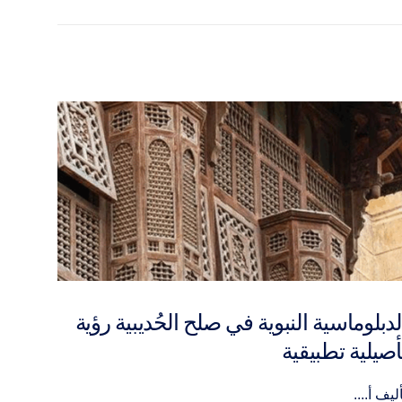
التعا
The Group of Swiss Muslims
المقا
Reflecting and acting after the “anti
عليها
minaret” vot