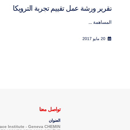
تقرير ورشة عمل تفاعل الدين والسياسة
في الشأن العام
المســـاه...
5 مارس 2016
تواصل معنا
العنوان
ace Institute - Geneva CHEMIN