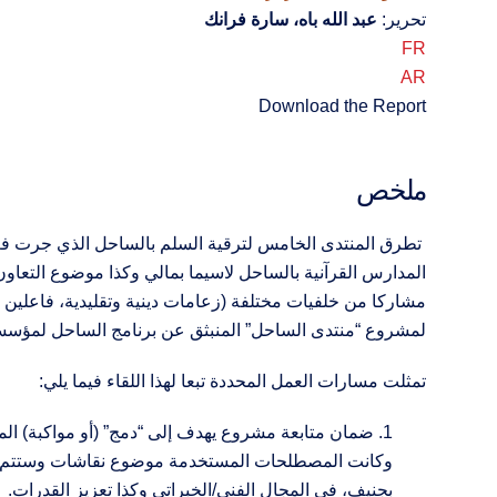
تحرير:
عبد الله باه
،
سارة فرانك
FR
AR
Download the Report
ملخص
المدارس القرآنية بالساحل لاسيما بمالي وكذا موضوع التعاون ا
مشاركا من خلفيات مختلفة (زعامات دينية وتقليدية، فاعلين م
لمشروع “منتدى الساحل” المنبثق عن برنامج الساحل لمؤس
تمثلت مسارات العمل المحددة تبعا لهذا اللقاء فيما يلي:
1. ضمان متابعة مشروع يهدف إلى “دمج” (أو مواكبة) الم
وكانت المصطلحات المستخدمة موضوع نقاشات وستتم مب
بجنيف، في المجال الفني/الخبراتي وكذا تعزيز القدرات.