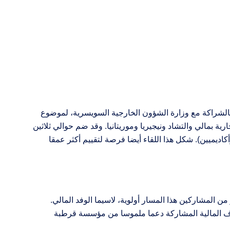
28 فيفري والذي نظمته مؤسسة قرطبة بجنيف بالشراكة مع وزارة الشؤون الخارجية السويسرية، لموضوع
ية بمالي والتشاد ونيجيريا وموريتانيا. وقد ضم حوالي ثلاثين
ديميين). شكل هذا اللقاء أيضا فرصة لتقييم أكثر عمقا
 المشاركين هذا المسار أولوية، لاسيما الوفد المالي.
ف المالية المشاركة دعما ملموسا من مؤسسة قرطبة