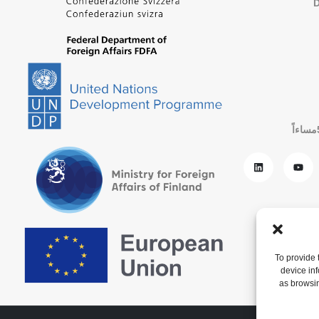
To provide 
device in
as browsin