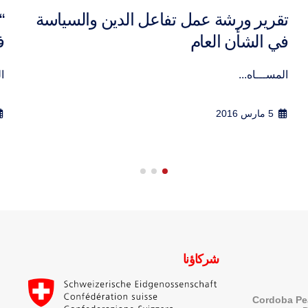
“تقرير ورشة العمل حول “التنوع والمواطنة
ا
في موريتانيا
و
و
التنوع وا...
فب
14 ديسمبر 2014
شركاؤنا
Cordoba Pe