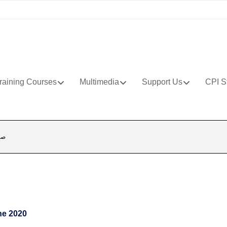
raining Courses
Multimedia
Support Us
CPI S
صح
ne 2020