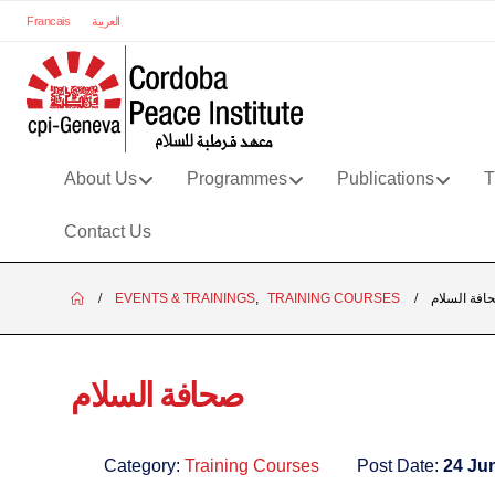
العربية
Francais
About Us
Programmes
Publications
T
Contact Us
افة السلام
TRAINING COURSES
,
EVENTS & TRAININGS
صحافة السلام
Category:
Training Courses
Post Date:
24 Ju