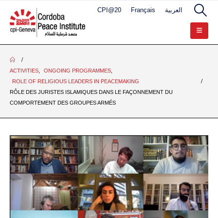
CPI@20
Français
العربية
ACTIVITIES
,
ONGOING PROGRAMMES
,
ROLE OF RELIGIOUS LEADERS IN PEACEMAKING
RÔLE DES JURISTES ISLAMIQUES DANS LE FAÇONNEMENT DU
COMPORTEMENT DES GROUPES ARMÉS