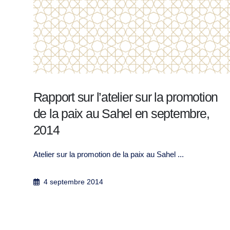
on
The Interaction of Religion and Politics
in the Public Sphere
Contributing to Alleviating Islamist-Secular ...
5 mars 2016