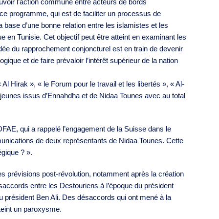
uvoir l’action commune entre acteurs de bords
de ce programme, qui est de faciliter un processus de
 base d’une bonne relation entre les islamistes et les
ue en Tunisie. Cet objectif peut être atteint en examinant les
’idée du rapprochement conjoncturel est en train de devenir
ogique et de faire prévaloir l’intérêt supérieur de la nation
 Hirak », « le Forum pour le travail et les libertés », « Al-
s jeunes issus d’Ennahdha et de Nidaa Tounes avec au total
 DFAE, qui a rappelé l’engagement de la Suisse dans le
ommunications de deux représentants de Nidaa Tounes. Cette
égique ? ».
les prévisions post-révolution, notamment après la création
ésaccords entre les Destouriens à l’époque du président
du président Ben Ali. Des désaccords qui ont mené à la
tteint un paroxysme.