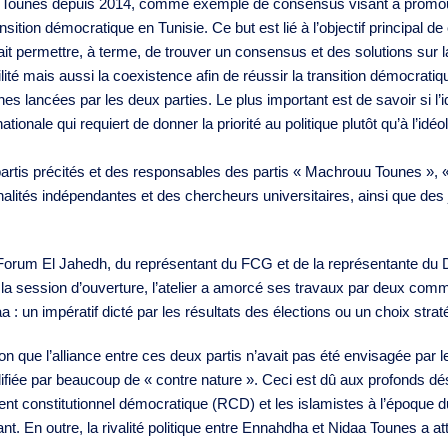
Nidaa Tounes depuis 2014, comme exemple de consensus visant à promo
nsition démocratique en Tunisie. Ce but est lié à l’objectif principal 
it permettre, à terme, de trouver un consensus et des solutions sur la
bilité mais aussi la coexistence afin de réussir la transition démocratiq
nes lancées par les deux parties. Le plus important est de savoir si l
ionale qui requiert de donner la priorité au politique plutôt qu’à l’idéol
artis précités et des responsables des partis « Machrouu Tounes », « Al
nalités indépendantes et des chercheurs universitaires, ainsi que de
u Forum El Jahedh, du représentant du FCG et de la représentante du
rès la session d’ouverture, l’atelier a amorcé ses travaux par deux c
: un impératif dicté par les résultats des élections ou un choix strat
n que l’alliance entre ces deux partis n’avait pas été envisagée par 
alifiée par beaucoup de « contre nature ». Ceci est dû aux profonds d
nt constitutionnel démocratique (RCD) et les islamistes à l’époque 
. En outre, la rivalité politique entre Ennahdha et Nidaa Tounes a a