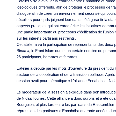
L’atelier vise à évaluer la coalition entre Ennahdha et 
idéologiques différents, afin de protéger le processus de tra
dialogue afin de créer un environnement sécurisé qui pourra
séculiers pour qu’ils joignent leur capacité à garantir la sta
aspects pratiques qui ont caractérisé les initiatives commu
une partie importante du processus d’édification de l’union nat
sur les intérêts partisans restreints.
Cet atelier a vu la participation de représentants des deux p
Binaa », le Front Islamique et un certain nombre de person
26 participants, hommes et femmes.
L’atelier a débuté par les mots d’ouverture du président d
secteur de la coopération et de la transition politique. Ap
session avait pour thématique « L’alliance Ennahdha – Nidaa 
Le modérateur de la session a expliqué dans son introductio
de Nidaa Tounes. Cette alliance a donc surpris et a été qu
Bourguiba, et plus tard entre les partisans du Rassembleme
répression des partisans d’Ennahdha quarante années durant