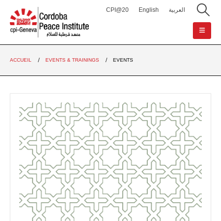
CPI@20
English
العربية
ACCUEIL
EVENTS & TRAININGS
EVENTS