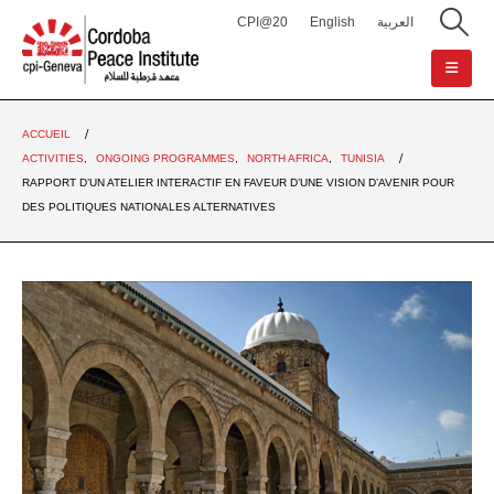
CPI@20
English
العربية
ACCUEIL
ACTIVITIES
,
ONGOING PROGRAMMES
,
NORTH AFRICA
,
TUNISIA
RAPPORT D’UN ATELIER INTERACTIF EN FAVEUR D’UNE VISION D’AVENIR POUR
DES POLITIQUES NATIONALES ALTERNATIVES