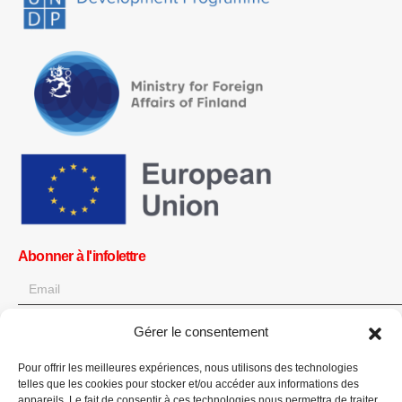
Abonner à l'infolettre
Gérer le consentement
OK
Pour offrir les meilleures expériences, nous utilisons des technologies
Obtenez toutes les dernières informations sur les actualités, les
telles que les cookies pour stocker et/ou accéder aux informations des
événements et les mises à jour. Inscrivez-vous à l'infolettre.
appareils. Le fait de consentir à ces technologies nous permettra de traiter