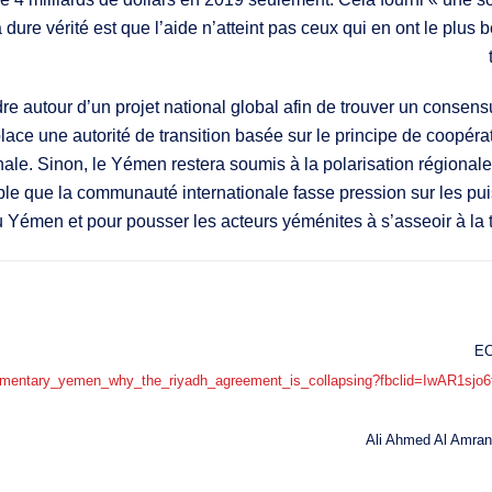
re vérité est que l’aide n’atteint pas ceux qui en ont le plus bes
e autour d’un projet national global afin de trouver un consensus
n place une autorité de transition basée sur le principe de coopé
onale. Sinon, le Yémen restera soumis à la polarisation régionale
ble que la communauté internationale fasse pression sur les pui
du Yémen et pour pousser les acteurs yéménites à s’asseoir à la
e/commentary_yemen_why_the_riyadh_agreement_is_collapsing?fbclid=IwA