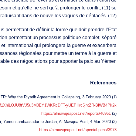
oin et qu’elle ne sert qu’à prolonger le conflit, (11) se
traduisant dans de nouvelles vagues de déplacés. (12)
 permettant de définir la forme que doit prendre l’État
ration permettant un processus politique complet, séparé
 et international qui prolongera la guerre et exacerbera
ssances régionales pour mettre un terme à la guerre et
 table des négociations pour apporter la paix au Yémen.
References
(1) ECFR: Why the Riyadh Agreement is Collapsing, 3 February 2020
R1sjo6f1XhiLOJU8tVJ5u3M0EY1WKRcDFT-yUEPHrc5jrxZR-BlWB4Pk2k
https://almawqeapost.net/reports/46961
(2)
(3) Ali Ahmed Al Amrani, Yemeni ambassador to Jordan, Al Mawqea Post, 4 Mar. 2020
https://almawqeapost.net/special-pens/3973