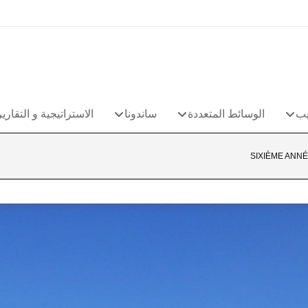
يب
الوسائط المتعددة
ساندونا
الاستراتيجية و التقارير
SIXIÈME ANN