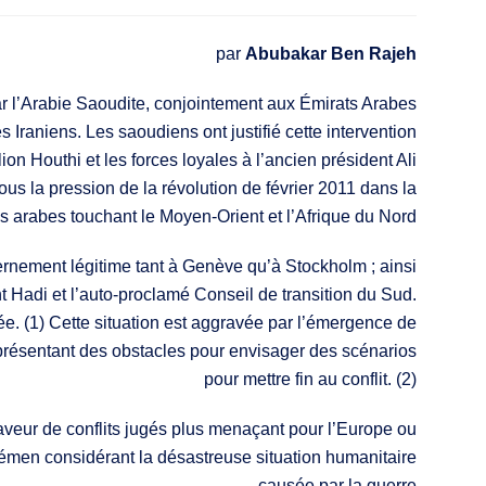
par
Abubakar Ben Rajeh
r l’Arabie Saoudite, conjointement aux Émirats Arabes
 Iraniens. Les saoudiens ont justifié cette intervention
 Houthi et les forces loyales à l’ancien président Ali
us la pression de la révolution de février 2011 dans la
s arabes touchant le Moyen-Orient et l’Afrique du Nord.
rnement légitime tant à Genève qu’à Stockholm ; ainsi
t Hadi et l’auto-proclamé Conseil de transition du Sud.
ée. (1) Cette situation est aggravée par l’émergence de
représentant des obstacles pour envisager des scénarios
pour mettre fin au conflit. (2)
faveur de conflits jugés plus menaçant pour l’Europe ou
émen considérant la désastreuse situation humanitaire
causée par la guerre.