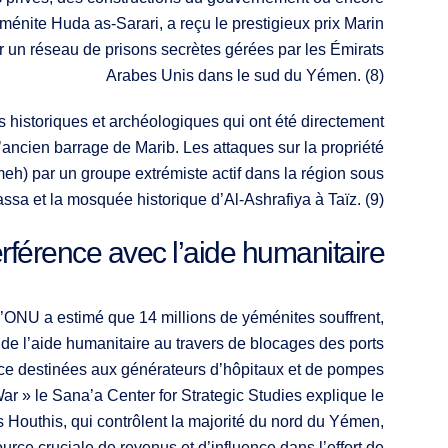
éménite Huda as-Sarari, a reçu le prestigieux prix Marin
r un réseau de prisons secrètes gérées par les Émirats
Arabes Unis dans le sud du Yémen. (8)
 historiques et archéologiques qui ont été directement
 l’ancien barrage de Marib. Les attaques sur la propriété
meh) par un groupe extrémiste actif dans la région sous
rassa et la mosquée historique d’Al-Ashrafiya à Taïz. (9)
erférence avec l’aide humanitaire
l’ONU a estimé que 14 millions de yéménites souffrent,
n de l’aide humanitaire au travers de blocages des ports
nce destinées aux générateurs d’hôpitaux et de pompes
r » le Sana’a Center for Strategic Studies explique le
 Houthis, qui contrôlent la majorité du nord du Yémen,
urce cruciale de revenus et d’influence dans l’effort de