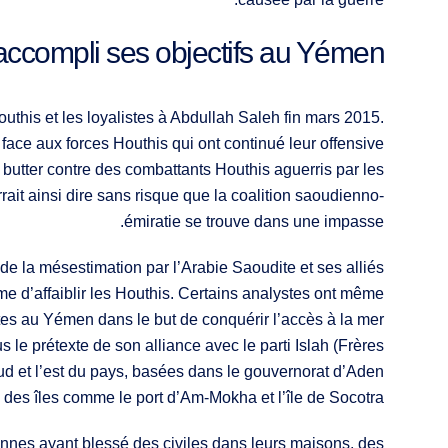
 accompli ses objectifs au Yémen ?
this et les loyalistes à Abdullah Saleh fin mars 2015.
face aux forces Houthis qui ont continué leur offensive
 butter contre des combattants Houthis aguerris par les
rait ainsi dire sans risque que la coalition saoudienno-
émiratie se trouve dans une impasse.
 de la mésestimation par l’Arabie Saoudite et ses alliés
e d’affaiblir les Houthis. Certains analystes ont même
tes au Yémen dans le but de conquérir l’accès à la mer
s le prétexte de son alliance avec le parti Islah (Frères
ud et l’est du pays, basées dans le gouvernorat d’Aden
des îles comme le port d’Am-Mokha et l’île de Socotra.
nnes ayant blessé des civiles dans leurs maisons, des