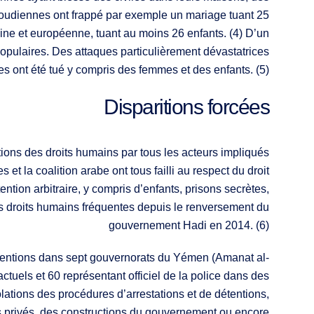
aoudiennes ont frappé par exemple un mariage tuant 25
aine et européenne, tuant au moins 26 enfants. (4) D’un
populaires. Des attaques particulièrement dévastatrices
les ont été tué y compris des femmes et des enfants. (5)
Disparitions forcées
ions des droits humains par tous les acteurs impliqués
t la coalition arabe ont tous failli au respect du droit
ntion arbitraire, y compris d’enfants, prisons secrètes,
s droits humains fréquentes depuis le renversement du
gouvernement Hadi en 2014. (6)
tentions dans sept gouvernorats du Yémen (Amanat al-
uels et 60 représentant officiel de la police dans des
olations des procédures d’arrestations et de détentions,
nts privés, des constructions du gouvernement ou encore