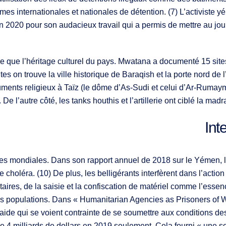
es internationales et nationales de détention. (7) L’activiste y
 2020 pour son audacieux travail qui a permis de mettre au jou
e que l’héritage culturel du pays. Mwatana a documenté 15 sites
ites on trouve la ville historique de Baraqish et la porte nord de
numents religieux à Taïz (le dôme d’As-Sudi et celui d’Ar-Rumay
De l’autre côté, les tanks houthis et l’artillerie ont ciblé la mad
Int
ires mondiales. Dans son rapport annuel de 2018 sur le Yémen, 
e choléra. (10) De plus, les belligérants interfèrent dans l’actio
ires, de la saisie et la confiscation de matériel comme l’esse
es populations. Dans « Humanitarian Agencies as Prisoners of Wa
ide qui se voient contrainte de se soumettre aux conditions des
e 4 milliards de dollars en 2019 seulement. Cela fourni « une so