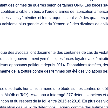
ntant des crimes de guerres selon certaines ONG. Les forces s
 coalition a ciblé un bus, à l’aide d’armes de fabrication améric
 des villes yéménites et leurs roquettes ont visé des quartiers 
la troisième plus grande ville du Yémen, où des dizaines de civi
 que des avocats, ont documenté des centaines de cas de violat
is, le gouvernement yéménite, les forces loyales aux émiraties e
leurs opposants politique depuis 2014. Disparitions forcées, déte
même de la torture contre des femmes ont été des violations de
e des droits humains, a mené une étude sur les centres de dé
Ma’rib et Taïz). Mwatana a interrogé 277 détenus anciens et act
ntion et du respect de la loi, entre 2015 et 2018. En plus des vi
 l’utilisation des lieux de détentions illégaux comme des bâtime