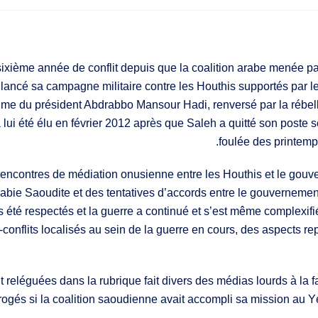
xième année de conflit depuis que la coalition arabe menée pa
 lancé sa campagne militaire contre les Houthis supportés par les
e du président Abdrabbo Mansour Hadi, renversé par la rébellion
i été élu en février 2012 après que Saleh a quitté son poste so
foulée des printemp
ncontres de médiation onusienne entre les Houthis et le gouve
Arabie Saoudite et des tentatives d’accords entre le gouvernemen
as été respectés et la guerre a continué et s’est même complexifi
s-conflits localisés au sein de la guerre en cours, des aspects 
t reléguées dans la rubrique fait divers des médias lourds à la 
gés si la coalition saoudienne avait accompli sa mission au Y