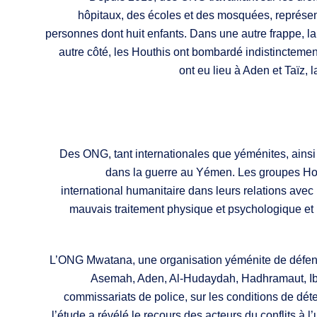
hôpitaux, des écoles et des mosquées, représe
personnes dont huit enfants. Dans une autre frappe, la
autre côté, les Houthis ont bombardé indistinctement
ont eu lieu à Aden et Taïz, 
Des ONG, tant internationales que yéménites, ainsi
dans la guerre au Yémen. Les groupes Houth
international humanitaire dans leurs relations avec 
mauvais traitement physique et psychologique et 
L’ONG Mwatana, une organisation yéménite de défens
Asemah, Aden, Al-Hudaydah, Hadhramaut, Ibb, 
commissariats de police, sur les conditions de déte
l’étude a révélé le recours des acteurs du conflits à