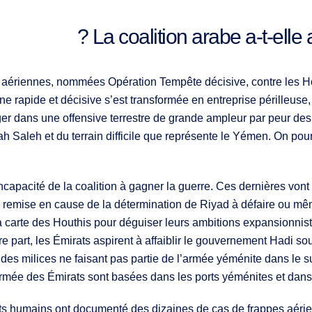
La coalition arabe a-t-elle
 aériennes, nommées Opération Tempête décisive, contre les Hou
rapide et décisive s’est transformée en entreprise périlleuse, 
ager dans une offensive terrestre de grande ampleur par peur des
ah Saleh et du terrain difficile que représente le Yémen. On pour
ncapacité de la coalition à gagner la guerre. Ces dernières vont
 remise en cause de la détermination de Riyad à défaire ou mêm
la carte des Houthis pour déguiser leurs ambitions expansionnis
e part, les Émirats aspirent à affaiblir le gouvernement Hadi sou
des milices ne faisant pas partie de l’armée yéménite dans le s
rmée des Émirats sont basées dans les ports yéménites et dans 
its humains ont documenté des dizaines de cas de frappes aérie