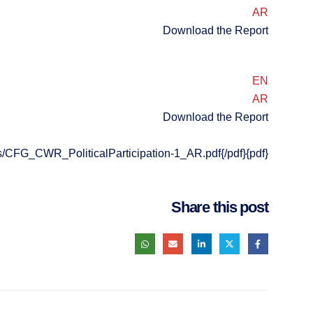
AR
Download the Report
EN
AR
Download the Report
{pdf}images/pdf/workshops/CFG_CWR_PoliticalParticipation-1_AR.pdf{/pdf}
Share this post