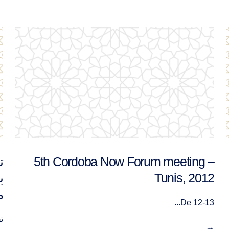
تقرير ورشة عمل حول ترقية السلم
g
بمشاركة فاعلين ذوي مرجعية دينية في
n
مونترو، سبتمبر 2013
g
e
تقرير ور...