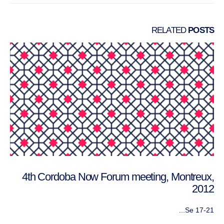
RELATED
POSTS
4th Cordoba Now Forum meeting, Mont
تقرير و
البنّاءة
تونس، سبت
ترقية الم...