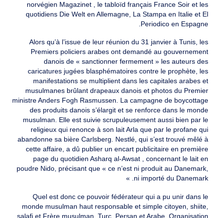
norvégien Magazinet , le tabloïd français France Soir et les
quotidiens Die Welt en Allemagne, La Stampa en Italie et El
Periodico en Espagne.
Alors qu’à l’issue de leur réunion du 31 janvier à Tunis, les
Premiers policiers arabes ont demandé au gouvernement
danois de « sanctionner fermement » les auteurs des
caricatures jugées blasphématoires contre le prophète, les
manifestations se multiplient dans les capitales arabes et
musulmanes brûlant drapeaux danois et photos du Premier
ministre Anders Fogh Rasmussen. La campagne de boycottage
des produits danois s’élargit et se renforce dans le monde
musulman. Elle est suivie scrupuleusement aussi bien par le
religieux qui renonce à son lait Arla que par le profane qui
abandonne sa bière Carlsberg. Nestlé, qui s’est trouvé mêlé à
cette affaire, a dû publier un encart publicitaire en première
page du quotidien Asharq al-Awsat , concernant le lait en
poudre Nido, précisant que « ce n’est ni produit au Danemark,
ni importé du Danemark. »
Quel est donc ce pouvoir fédérateur qui a pu unir dans le
monde musulman haut responsable et simple citoyen, shiite,
salafi et Frère musulman, Turc, Persan et Arabe, Organisation