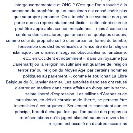
intergouvernementale et ONG ? C’est que l’on a touché à la
personne du prophète, qu’un musulman est censé chérir plus
que sa propre personne. On a touché à ce symbole non pas
parce que sa représentation est illicite – cette interdiction ne
peut être applicable aux non musulmans – mais à cause du
contenu des caricatures, qui ramasse en quelques croquis,
comme celui du prophète coiffé d’un turban en forme de bombe,
l’ensemble des clichés véhiculés à l’encontre de la religion
islamique : terrorisme, misogynie, obscurantisme, fanatisme,
etc., en Occident et notamment « dans un royaume [du
Danemark] où la religion musulmane est qualifiée de ‘religion
terroriste’ ou ‘religion du Moyen Age’ par certains hommes
politiques au parlement », comme le soulignait La Libre
Belgique du 31 janvier dernier. Les autorités danoises ont refusé
d’entrer en matière dans cette affaire en évoquant la sacro-
sainte liberté d’expression. Les millions d’Arabes et de
musulmans, en déficit chronique de liberté, ne peuvent être
insensibles à cet argument. Seulement ils constatent que ce
principe, brandi à chaque fois que l’on publie des propos ou
représentations qu’ils jugent blasphématoires envers leur
religion, est occulté en d’autres occasions.