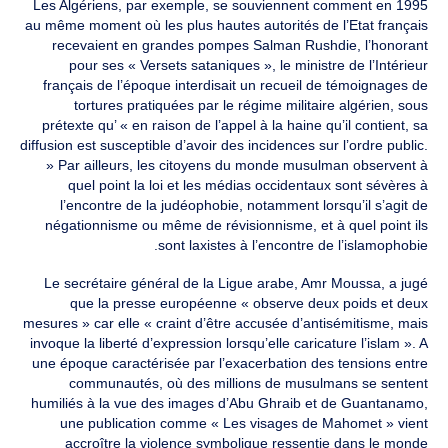
Les Algériens, par exemple, se souviennent comment en 1995
au même moment où les plus hautes autorités de l’Etat français
recevaient en grandes pompes Salman Rushdie, l’honorant
pour ses « Versets sataniques », le ministre de l’Intérieur
français de l’époque interdisait un recueil de témoignages de
tortures pratiquées par le régime militaire algérien, sous
prétexte qu’ « en raison de l’appel à la haine qu’il contient, sa
diffusion est susceptible d’avoir des incidences sur l’ordre public.
» Par ailleurs, les citoyens du monde musulman observent à
quel point la loi et les médias occidentaux sont sévères à
l’encontre de la judéophobie, notamment lorsqu’il s’agit de
négationnisme ou même de révisionnisme, et à quel point ils
sont laxistes à l’encontre de l’islamophobie.
Le secrétaire général de la Ligue arabe, Amr Moussa, a jugé
que la presse européenne « observe deux poids et deux
mesures » car elle « craint d’être accusée d’antisémitisme, mais
invoque la liberté d’expression lorsqu’elle caricature l’islam ». A
une époque caractérisée par l’exacerbation des tensions entre
communautés, où des millions de musulmans se sentent
humiliés à la vue des images d’Abu Ghraib et de Guantanamo,
une publication comme « Les visages de Mahomet » vient
accroître la violence symbolique ressentie dans le monde