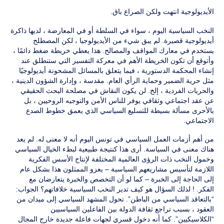
الأيديولوجية انتهت ولكن الصراع باق.
النخب السياسية اليوم ، سواء في السلطة أو في المعارضة ، لديها ذاكرة
أيديولوجية قصيرة. لم يبق شيء من الأيديولوجيا ، لكن المصطلح
يستخدم في معارك المواقف والمصالح. هذا يعطي خريطة ضغط دائمًا ،
وأتوقع أن تكون الخريطة الأهم في معركة التفسير التي ستنطلق عند
إنشاء المحكمة الدستورية ، فيما يتعلق بالمسائل المشحونة أيديولوجيًا
مثل حرية الضمير وحماية الرأي العام. مقدسة ، وإدارة الشؤون الدينية ،
والحريات الفردية ، إلخ. لن يكون النقاش في مصلحة البحث الحقيقي
عن عقد اجتماعي وثقافي يوفر للناس الأمن والتوجيه الروحيين ، بل
بالأحرى مسألة بسيطة للتسليع السياسي الذي يعمق خطوط الصدع
الاجتماعي.
من أهم أزمات العمل السياسي في تونس اليوم أنه لا معنى له. لم يعد
هناك معنى في السياسة. أرى هذا كنتيجة طبيعية لبطء الخيال السياسي
وخمول النخب ذات الرؤى العالمية المختلفة لإنتاج الأسس الفكرية
اللازمة لتأسيس مشاريعهم السياسية – يعزو الممثلون هذا بشكل عام
إلى الحاجة إلى الخبرة – كما لو أن التخصص والخبرة يتعارضان مع
الفكر. ! لذلك السؤال هو كيف تدير النخب السياسية خلافاتهم؟ الجواب:
“بالتعاقد السياسي من الباطن”. تحول المشهد السياسي إلى ميدان من
العقود ، بسبب تراجع ثقافة الدولة بين الفاعلين السياسيين
“الكلاسيكيين”. كما أنه دخول قسري لجهات فاعلة جديدة خارج المجال