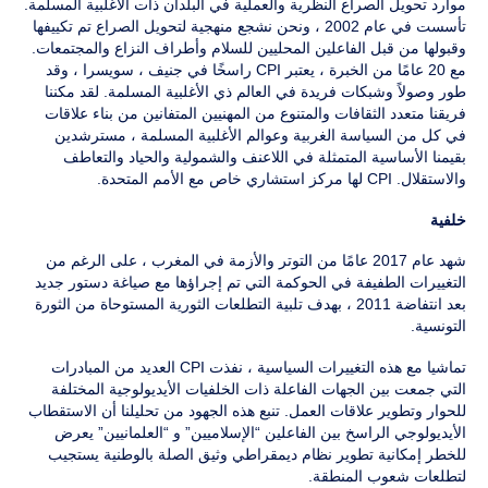
موارد تحويل الصراع النظرية والعملية في البلدان ذات الأغلبية المسلمة.
تأسست في عام 2002 ، ونحن نشجع منهجية لتحويل الصراع تم تكييفها
وقبولها من قبل الفاعلين المحليين للسلام وأطراف النزاع والمجتمعات.
مع 20 عامًا من الخبرة ، يعتبر CPI راسخًا في جنيف ، سويسرا ، وقد
طور وصولاً وشبكات فريدة في العالم ذي الأغلبية المسلمة. لقد مكننا
فريقنا متعدد الثقافات والمتنوع من المهنيين المتفانين من بناء علاقات
في كل من السياسة الغربية وعوالم الأغلبية المسلمة ، مسترشدين
بقيمنا الأساسية المتمثلة في اللاعنف والشمولية والحياد والتعاطف
والاستقلال. CPI لها مركز استشاري خاص مع الأمم المتحدة.
خلفية
شهد عام 2017 عامًا من التوتر والأزمة في المغرب ، على الرغم من
التغييرات الطفيفة في الحوكمة التي تم إجراؤها مع صياغة دستور جديد
بعد انتفاضة 2011 ، بهدف تلبية التطلعات الثورية المستوحاة من الثورة
التونسية.
تماشيا مع هذه التغييرات السياسية ، نفذت CPI العديد من المبادرات
التي جمعت بين الجهات الفاعلة ذات الخلفيات الأيديولوجية المختلفة
للحوار وتطوير علاقات العمل. تنبع هذه الجهود من تحليلنا أن الاستقطاب
الأيديولوجي الراسخ بين الفاعلين “الإسلاميين” و “العلمانيين” يعرض
للخطر إمكانية تطوير نظام ديمقراطي وثيق الصلة بالوطنية يستجيب
لتطلعات شعوب المنطقة.