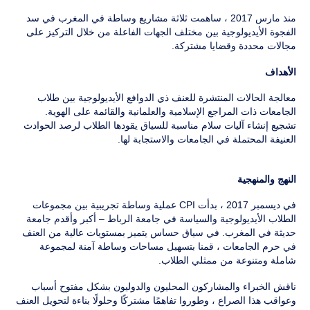
منذ مارس 2017 ، ساهمت ثلاثة مشاريع وساطة في المغرب في سد
الفجوة الأيديولوجية بين مختلف الجهات الفاعلة من خلال التركيز على
مجالات محددة وقضايا مشتركة.
الأهداف
معالجة الحالات المنتشرة للعنف ذي الدوافع الأيديولوجية بين طلاب
الجامعات ذات المراجع الإسلامية والعلمانية والقائمة على الهوية.
تشجيع إنشاء آليات سلام مناسبة للسياق يقودها الطلاب لرصد الحوادث
العنيفة المحتملة في الجامعات والاستجابة لها.
النهج والمنهجية
في ديسمبر 2017 ، بدأت CPI عملية وساطة تجريبية بين مجموعات
الطلاب الأيديولوجية والسياسة في جامعة الرباط – أكبر وأقدم جامعة
حديثة في المغرب. في سياق حساس يتميز بمستويات عالية من العنف
في حرم الجامعات ، قمنا بتسهيل مساحات وساطة آمنة لمجموعة
شاملة ومتنوعة من ممثلي الطلاب.
ناقش الخبراء والمشاركون المحليون والدوليون بشكل مفتوح أسباب
وعواقب هذا الصراع ، وطوروا تفاهمًا مشتركًا وحلولًا بناءة لتحويل العنف