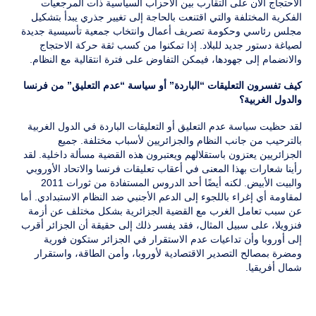
الاحتجاج الآن على التقارب بين الأحزاب السياسية ذات المرجعيات
الفكرية المختلفة والتي اقتنعت بالحاجة إلى تغيير جذري يبدأ بتشكيل
مجلس رئاسي وحكومة تصريف أعمال وانتخاب جمعية تأسيسية جديدة
لصياغة دستور جديد للبلاد. إذا تمكنوا من كسب ثقة حركة الاحتجاج
والانضمام إلى جهودها، فيمكن التفاوض على فترة انتقالية مع النظام.
كيف تفسرون التعليقات “الباردة” أو سياسة “عدم التعليق” من فرنسا
والدول الغربية؟
لقد حظيت سياسة عدم التعليق أو التعليقات الباردة في الدول الغربية
بالترحيب من جانب النظام والجزائريين لأسباب مختلفة. جميع
الجزائريين يعتزون باستقلالهم ويعتبرون هذه القضية مسألة داخلية. لقد
رأينا شعارات بهذا المعنى في أعقاب تعليقات فرنسا والاتحاد الأوروبي
والبيت الأبيض. لكنه أيضًا أحد الدروس المستفادة من ثورات 2011
لمقاومة أي إغراء باللجوء إلى الدعم الأجنبي ضد النظام الاستبدادي. أما
عن سبب تعامل الغرب مع القضية الجزائرية بشكل مختلف عن أزمة
فنزويلا، على سبيل المثال، فقد يفسر ذلك إلى حقيقة أن الجزائر أقرب
إلى أوروبا وأن تداعيات عدم الاستقرار في الجزائر ستكون فورية
ومضرة بمصالح التصدير الاقتصادية لأوروبا، وأمن الطاقة، واستقرار
شمال أفريقيا.