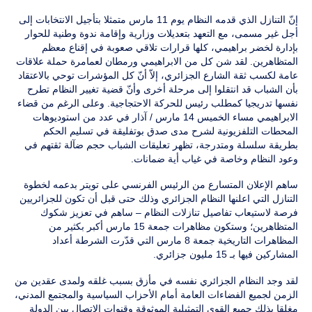
إنّ التنازل الذي قدمه النظام يوم 11 مارس متمثلا بتأجيل الانتخابات إلى
أجل غير مسمى، مع التعهد بتعديلات وزارية وإقامة ندوة وطنية للحوار
بإدارة لخضر براهيمي، كلها قرارات تلاقي صعوبة في إقناع معظم
المتظاهرين. لقد شن كل من الابراهيمي ورمطان لعمامرة حملة علاقات
عامة لكسب ثقة الشارع الجزائري، إلاّ أنّ كل المؤشرات توحي بالاعتقاد
بأن الشباب قد انتقلوا إلى مرحلة أخرى وأنّ قضية تغيير النظام تطرح
نفسها تدريجيا كمطلب رئيس للحركة الاحتجاجية. وعلى الرغم من قضاء
الابراهيمي مساء الخميس 14 مارس / آذار في عدد من استوديوهات
المحطات التلفزيونية لشرح مدى صدق بوتفليقة في تسليم الحكم
بطريقة سلسلة ومتدرجة، تظهر تعليقات الشباب حجم ضآلة ثقتهم في
وعود النظام وخاصة في غياب أية ضمانات.
ساهم الإعلان المتسارع من الرئيس الفرنسي على تويتر بدعمه لخطوة
التنازل التي اعلنها النظام الجزائري وذلك حتى قبل أن تكون للجزائريين
فرصة لاستيعاب تفاصيل تنازلات النظام – ساهم في تعزيز شكوك
المتظاهرين؛ وستكون مظاهرات جمعة 15 مارس أكبر بكثير من
المظاهرات التاريخية جمعة 8 مارس التي قدّرت الشرطة أعداد
المشاركين فيها بـ 15 مليون جزائري.
لقد وجد النظام الجزائري نفسه في مأزق بسبب غلقه ولمدى عقدين من
الزمن لجميع الفضاءات العامة أمام الأحزاب السياسية والمجتمع المدني،
مغلقا بذلك جميع القوى التمثيلية الموثوقة وقنوات الاتصال بين الدولة