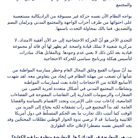
والمجتمع.
يواجه النظام الآن نفسه حركة غير مسبوقة من الراديكالية مستعصية
على احتوائها من طرف أحزاب الواجهة والمجتمع المدني وبرلمان البصم
والتصديق، فما بالك بمحاولة التحدث باسمها.
التحدي الآخر هو أنّ الحركة الاحتجاجية إلى حد الآن أفقية الامتداد، لا
مركزية شعبية لا تملك قيادة واضحة. لم يظهر لها أي قائد أو مجموعة
قيادية بعد لكن ذلك لا يعني عدم وجودها. وبالمقابل هناك مبادرات
لتأسيس هيكلة وبرنامج سياسي للحركة الاحتجاجية.
بيد أنّ سنوات القمع وغلق المجال العام وحظر ممارسة المواطنة من
شأنها أن تصعب من مهمّة النظام في إيجاد من يتفاوض معه. لقد شهدت
الأسابيع الثلاثة من الاحتجاجات إعادة بعث لممارسات المواطنة
ونشاطات المجتمع المدني في أشكال متعددة لحرية التعبير، من
الشعارات والرسومات الجدارية إلى النقاشات المفتوحة في الفضاءات
الجامعية، إذاعات تبث على الإنترنت وتجدد الاهتمام بالسياسة والقضايا
العامة. لقد بدأ المجتمع في رأب تشققاته لكنه يحتاج إلى المزيد من
الوقت كما أثبتت ذلك تجارب ما بعد الحكم المتسلّط في دول أمريكا
اللاتينية وإسبانيا. قد لا ترضي ندوة الحوار الوطني تطلعّات المحتجّين وقد
يجد الجيش نفسه مضطرا لإعلان حالة الطوارئ.
من هي المعارضة في الجزائر؟ هل المعارضة منظمة بما فيه الكفاية؟