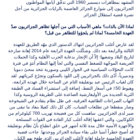
المشهد بمظاهرات ديسمبر 1960 التي تدفّق أيامها المواطنون
الجزائريون إلى شوارع الجزائر العاصمة بالرايات الجزائرية من أجل
نصرة قضية استقلال الجزائر.
لماذا الآن بالذات؟ ماهي الأسباب التي من أجلها تظاهر الجزائريون ضدّ
العهدة الخامسة؟ لماذا لم يلجؤوا للتظاهر من قبل؟
لقد عارض أغلب الجزائريين انتهاك الدستور الذي مهّد الطريق للعهدة
الثالثة والرابعة بعد ذلك. وشكّلت العهدة الرابعة عام 2014 إهانة صارخة
لتاريخ البلاد وشعبها؛ إلاّ أن الإتجار بدعاية الحرب الأهلية وكذا الحملات
العريضة الموجّهة للضغط النفسي والتي لجأ إليها النظام آنئذٍ في فترة
كانت التحوّلات السياسية في الجوار الليبي وسورية تتخذ منحىً دمويا
وتدميرياً، أدّى ذلك بالجزائريين إلى اللوذ بالسكون وتجرّع كبريائهم. لقد
كان لغياب الرئيس عبد بوتفليقة التام عن الساحة خلال عهدته الرابعة،
وهبوط 50٪ في أسعار النفط، إضافة إلى استشراء الفساد في الطبقة
الثرية الجديدة من الأوليغارشية الصاعدة على الطريقة الروسية وكذا
التهاب الصراعات الطائفية العرقية، في ظل نظام يتقادم في الشيخوخة
وصار منقطعا عن تطلعات الشباب، كان كل ذلك كفيلا بنفاد ما تبقى من
صبر لدى الجزائريين. ساهمت كل من فضيحة تهريب 700 كيلوغرام من
الكوكايين، والتي اعقبها إقالة أغلب كبار القادة في القوات المسلحة
والأجهزة الأمنية خلال مدة ثلاثة أشهر في خلق انطباع بأنّ نظام بوتفليقة
قد أصبح خطراً أمنيا على بقاء سيادة الجزائر ووحدتها. جاءت قضية
العهدة الخامسة حاملة إهانة لأغلب الجزائريين الذي طفح بهم الكيل،