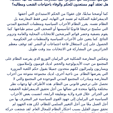
هل تعتقد أنهم مستعدون للحكم والوفاء باحتياجات الشعب ومطالبه؟
كما أوضحنا سابقًا، فإن عقودًا من الحكم الاستبدادي التي أخفتها
الديمقراطية الشكلية لم تفسد في النهاية، ليس فقط المعارضة بل
النظام نفسه. يقرر النظام الأحزاب السياسية ومنظمات المجتمع المدني
التي ستُمنح ترخيصًا قانونيًا لتأسيسها أو الصحف التي ستتم طباعتها. كما
يقوم بتصفية وحضر قوائم المرشحين للانتخابات المحلية والعامة وتزوير
النتائج. كما يتعين على الأحزاب السياسية والمنظمات غير الحكومية
الحصول على إذن لاستغلال قاعة اجتماعات أو النشر. لقد توقف معظم
الجزائريين عن المشاركة في الانتخابات منذ وقت طويل.
وتعكس المعارضة الشكلية في البرلمان التوزيع الذي يفرضه النظام على
المجتمع من حيث الأيديولوجية والحجم. لديك قوميون وإسلاميون
ويساريون وليبراليون لكنهم متحدون جميعًا بقبول حكم اللعبة المزورة
التي يفرضها النظام. من ناحية أخرى، لديك مجموعة متنوعة من أحزاب
المعارضة ومبادرات المجتمع المدني الموجودة في المجتمع والتي لا
تحصل على ترخيص قانوني من النظام. هذه الأطراف لها وجهات نظر
مختلفة ولكنها متحدة في نضالها من أجل تحقيق الديمقراطية الحقيقية
في الجزائر. خلال فترة ولاية بوتفليقة الرابعة، انضمت بعض الأحزاب
السياسية في البرلمان إلى جهود القوى السياسية غير المعترف بها من
أجل العمل معًا من أجل التغيير السلمي للنظام، لكن هذه الجهود لم
تحقق سوى القليل بسبب احتكار النظام للمجال العام. لقد شجعت حركة