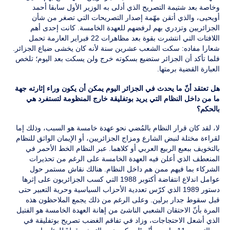
وخاصة بعد شتيمة التصريح الذي أدلى به الوزير الأول سابقا أحمد
أويحيى، والذي أتقن مهّمة إصدار التصريحات التي تصغر من شأن
الجزائريين وتزدري بهم لرفضهم للعهدة الخامسة. كانت إحدى أهم
اللافتات التي انتشرت بقوة بعد مظاهرات 22 فبراير العارمة تحمل
شعارا مفاده: سكت الشعب عشرين سنة لأنه كان يخشى ضياع الجزائر.
فلما تأكد أن الجزائر ستضيع بسكوته خرج ولن يسكت بعد اليوم؛ تلخص
العبارة القضية برمتها.
هل تعتقد أنّ ما يحدث في الجزائر اليوم يمكن أن يكون وراء إثارته جهة
ما من داخل النظام التي يريد بوتفليقة خارج المنظومة لتستفرد هي
بالحكم؟
لا، لقد كان قرار النظام بالمُضي نحو عهدة خامسة هو السبب، وذلك إما
لقراءة مختلة لنبض الشارع ومزاج الجزائريين، أو الإيمان الواثق للنظام
بالتخويف ببعبع الربيع العربي أو كلاهما. عبر النظام الخط الأحمر في
المنعطف الذي أعلن فيه العهدة الخامسة على الرغم من تحذيرات
الشركاء بما فيهم ممن هم داخل النظام. هنالك نقاش مستمر حول
عوامل اندلاع انتفاضة أكتوبر 1988 التي كسب الجزائريون على إثرها
دستور 1989 الذي كرّس تعددية الأحزاب السياسية وحرية التعبير حتى
قبل سقوط جدار برلين. وعلى الرغم من ذلك يجمع الملاحظون هذه
المرة بأنّ الاحتقان الشعبي الناشئ من إهانة العهدة الخامسة هو الفتيل
الذي أشعل الاحتجاجات، وزاد في تفاقم الغضب تصريح بوتفليقة في