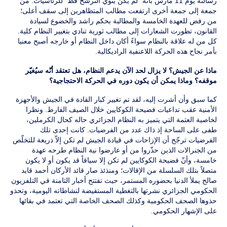
رسالته يوم 11 مارس بأنّه “لم يكن ينوي الترشح قط” للرئاسيات. من
جمعة إلى جمعة أخرى ارتفعت مطالب المتظاهرين إلى سقف أعلى؛
من رفض للعهدة الخامسة والمطالبة بحكم راشد والخضوع لسيادة
القانون، تطورت الشعارات إلى مطالب ثورية تنادي بتغيير النظام كلية.
كل من له علاقة بالنظام سواءً أكان داخل النظام أو خارجه أصبح معنيا
بأمر نجاح هذه الحركة اللاعنفية الراديكالية.
ماذا عن الجيش؟ لا يزال لحد الآن يدعم النظام، هل تعتقد أنّه سيُغيّر
موقفه؟ وماذا يمكن أن يكون دوره في الحركة الاحتجاجية؟
كما سبق وأن أشرت إليه، لقد تم تغيير كبار القادة في الجيش والأجهزة
الأمنية عقب تداعيات فضيحة الكوكايين خلال الصيف الفارط. ونظرا
لخاصية العتمة التي يتميز به النظام الجزائري حاله كحال الكرملين،
طفى على الساحة إذ ذاك عدد من الفرضيات. كانت إحدى تلك
الفرضيات ترجّح أن الإزاحات في قيادة الجيش لم تكن إلاّ ذريعة للتخلّص
من الجنرالات الذين حذّروا من أو عارضوا نية النظام طرحه عهدة
خامسة، وأنّ فضيحة الكوكايين لم تكن إلا سياقاً قد يكون أو لا يكون
متصلاً بتلك السلسلة من الإقالات؛ ومنذئذ صار قائد الأركان أحمد قايد
صالح يملأ الدنيا بحضوره المستمر، حيث تفتتح أخبار الثامنة في التلفزيون
الحكومي الجزائري نشرتها بالتغطية المستفيضة لنشاطاته اليومية، وتحذو
حذوها الصحف الحكومية وكذلك الصحف الخاصة التي تعتمد في بقائها
على الإشهار الحكومي.