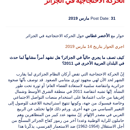
الحركة الاحتجاجية في الجزائر
31 مارس 2019
Post Date:
حوار مع
الأخضر غطاس
حول الحركة الاحتجاجية في الجزائر
اجري الحوار بتاريخ 14 مارس 2019
كيف تصف ما يجري حالياً في الجزائر؟ هل نشهد أمراً مشابهاً لما حدث
في البلدان العربية الأخرى في 2011؟
إنّ الحركة الاحتجاجية التي تقض أركان النظام الجزائري لما يقارب
الشهر لحد الآن لهي مجهود ثوري متنامي الصعود. قد توصف بأنّها صحوة
جزائرية وانتفاضة سلمية لاستعادة الفضاء العام؛ أو ثورة تحت طور
النشأة. إنّها تشبه انتفاضة 2011 في منطقة الشرق الأوسط وشمال
إفريقيا من جانب اعتمادها على استخدام منصات التواصل الاجتماعي
وخاصة فيسبوك من جهة، وكونها تنتهج استراتيجية اللاعنف للوصول إلى
التغيير السياسي من جهة أخرى. ورغم ذلك فإنها تختلف عن الربيع
العربي في مصدر الإلهام. إنّ مشهد عدد كبير من المتظاهرين وهم
حاملون للراية الوطنية وعددا آخر من رموز كفاح الجزائر المسلّح من
أجل الاستقلال (1954-1962) ضد الاستعمار الفرنسي، يذكّرنا هذا