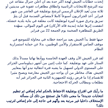
إتخذت خطابات الجيش لهجة أكثر حدة بعد أن أعلن جنرال متقاعد عن
نيته الترشح للانتخابات الرئاسية وانطلاق مظاهرات عفوية في مدينتين أو
ثلاثة مدن بُعيد الإعلان الرسمي لترشح بوتفليقة في العاشر من شهر
فبراير. أخذ الجزائريون أسبوعاً كاملا لامتصاص الصدمة قبل أن يتمّ
تمزيق وحرق صورة كبيرة لبوتفليقة كانت معلقة في بناية بلدية خنشلة،
انتفضت إثرها عنابة (مدينة قائد الأركان) في اليوم الموالي، ممهّدة
الطريق للمظاهرة الضخمة يوم الجمعة 22 من فبراير.
حينها فقط بدأ الجيش يعيد مراجعة خطابه في محاولة للتموضع في
موقف الضامن للاستقرار والأمن الوطنيين، بدلا عن حماية استمرارية
النظام.
لقد قرر الجيش الآن وقف العهدة الخامسة ووأدها نهائيا مسدلاً بذلك
الستار على عهد بوتفليقة. كما جلب إثنين من أشهر ديبلوماسي الجزائر
على المستوى الدولي لتسهيل ما يشبه فترة انتقالية تبدو أنها بمعايير
الجيش. هناك مخاطر من أن يواجه دور الجيش معارضة ويصبح مثيرا
للانقسام إذا ما فرض رؤيته للجمهورية الثانية في الجزائر غير آبه
بتطلعات ومطالب الحركة الاحتجاجية.
ما رأيك في اقتراح بوتفليقة الاحتفاظ بالحكم لعام إضافي ثم تنظيم
انتخابات جديدة؟ ما معنى ذلك؟ هل تستنتج من ذلك أن مسألة
الإستخلاف داخليا غير مرتبة بعد وأنّهم في حاجة إلى عام إضافي لترتيب
ذلك؟