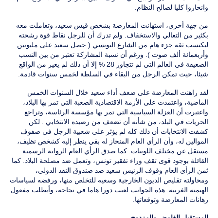
وانحازوا كليا لصالح النظام.
من جهة أخرى، استهانت المعارضة بشخص قيس سعيد، وتعاملت معه
بكثير من التعالي والاستخفاف. ولم تدرك أن للرجل نقاط قوة رشحته
ليكتسب ثقة جزء هام من الشارع التونسي ( حصل سعيد على مليونين
وأربعمائة ألف صوت ). ورغم أن نسبة المشاركة تعتبر من بين النسب
الضعيفة في العالم التي لم تتجاوز 28 % إلا أن ذلك لم يغير من الواقع
شيئا، حيث تمكن الرجل من البقاء في السلطة لخمس سنوات قادمة.
لقد راهنت المعارضة على ضعف أداء سعيد خلال السنوات الخمس
الماضية، واعتمدت على الأزمة الاقتصادية الصعبة التي تمر بها البلاد،
واعتبرت أن العزلة السياسية التي تمر بها مؤسسة الرئاسة، وتراجع
الحريات في البلد، من شأنه أن تضعف من رصيده الانتخابي . لكن
كشفت الانتخابات أن ذلك كله لم يؤثر على شعبية الرجل في صفوف
الموالين له، وأن الرأي العام المنحاز له بقي ينظر إليه كشخص نظيف،
مستقل عن مختلف اللوبيات. كما صدق الرأي العام الرواية الرسمية
القائلة بوجود قوى تقف وراء تفقير تونس، وتعمل ضد مصلحة البلاد. كما
ثمن الرأي العام وقوف الرئيس سعيد ضد صندوق النقد الدولي،
ومحاولته تقليص الديون الخارجية وسعيه للتخلص منها، ورفضه لسياسات
الهيمنة الغربية. هذه الجوانب لعبت دورا هاما في نجاحه، وأبطلت مفعول
رهانات المعارضة وتوقعاتها.
المستقبل الغامض والمزدوج