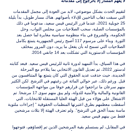
لا يفهم المسار إلا بالرجوع إلى مقدماته
لتقييم الحدث بشكل موضوعي، لابد من العودة إلى مجمل المقدمات
التي سبقت ذهاب الناخبين للإدلاء بأصواتهم. هناك مسار طويل، بدأ بليلة
25 جويلية 2021، عندما قرر الرئيس قيس سعيد، مدعوما في ذلك
بالمؤسسات الصلبة، سحب الصلاحيات من مجلس النواب، وحل
الحكومة، والشروع في بناء منظومة سياسية مغايرة لما حصل بعد
الثورة. وبناء على مرسوم 117 أصبح رئيس الجمهورية يتمتع بكامل
الصلاحيات التي تسمح له بأن يفعل ما يريد، دون المرور بمخلف
المؤسسات الدستورية التي تشكلت بعد 14 جانفي 2014.
في هذا السياق، بدأ التمهيد لدورة ثانية للرئيس قيس سعيد. فبعد كتابته
لدستور 2022، تم تعديل القانون الانتخابي بما يتلاءم مع المرحلة
الجديدة، حيث حذفت عديد الحقوق التي كان يتمتع بها المتنافسون من
قبل. ورغم ذلك، عبر حوالي المائة عن رغبتهم في الترشح. لكن الكثير
منهم سرعان ما تراجعوا عن قرارهم خوفا من مواجهة المؤسسات
القانونية والمالية والأمنية للدولة، ولم يبق منهم سوى 17 مرشحا. تم
الاشتغال على هؤلاء من قبل الهيئة العليا المستقلة للانتخابات، التي
أسقطت معظمهم بطرق اعتبرتها المنظمات الحقوقية ” إجراءات ملتوية
ماسة بمبدأ الحق في الترشح”. ولم تعترف الهيئة إلا بثلاث مرشحين
فقط من بينهم قيس سعيد.
في المقابل، لم يستسلم بقية المرشحين الذين تم إقصاؤهم، فتوجهوا