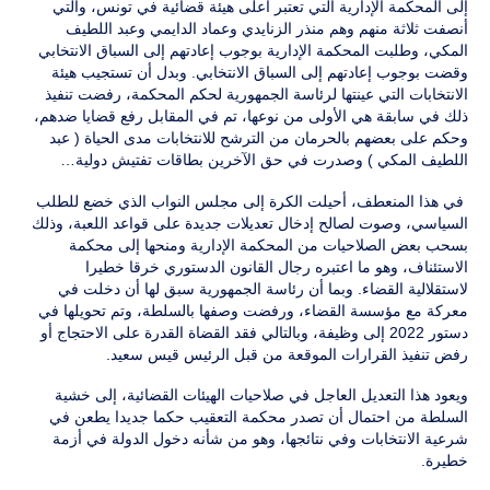
إلى المحكمة الإدارية التي تعتبر أعلى هيئة قضائية في تونس، والتي
أنصفت ثلاثة منهم وهم منذر الزنايدي وعماد الدايمي وعبد اللطيف
المكي، وطلبت المحكمة الإدارية بوجوب إعادتهم إلى السباق الانتخابي
وقضت بوجوب إعادتهم إلى السباق الانتخابي. وبدل أن تستجيب هيئة
الانتخابات التي عينتها لرئاسة الجمهورية لحكم المحكمة، رفضت تنفيذ
ذلك في سابقة هي الأولى من نوعها، تم في المقابل رفع قضايا ضدهم،
وحكم على بعضهم بالحرمان من الترشح للانتخابات مدى الحياة ( عبد
اللطيف المكي ) وصدرت في حق الآخرين بطاقات تفتيش دولية…
في هذا المنعطف، أحيلت الكرة إلى مجلس النواب الذي خضع للطلب
السياسي، وصوت لصالح إدخال تعديلات جديدة على قواعد اللعبة، وذلك
بسحب بعض الصلاحيات من المحكمة الإدارية ومنحها إلى محكمة
الاستئناف، وهو ما اعتبره رجال القانون الدستوري خرقا خطيرا
لاستقلالية القضاء. وبما أن رئاسة الجمهورية سبق لها أن دخلت في
معركة مع مؤسسة القضاء، ورفضت وصفها بالسلطة، وتم تحويلها في
دستور 2022 إلى وظيفة، وبالتالي فقد القضاة القدرة على الاحتجاج أو
رفض تنفيذ القرارات الموقعة من قبل الرئيس قيس سعيد.
ويعود هذا التعديل العاجل في صلاحيات الهيئات القضائية، إلى خشية
السلطة من احتمال أن تصدر محكمة التعقيب حكما جديدا يطعن في
شرعية الانتخابات وفي نتائجها، وهو من شأنه دخول الدولة في أزمة
خطيرة.