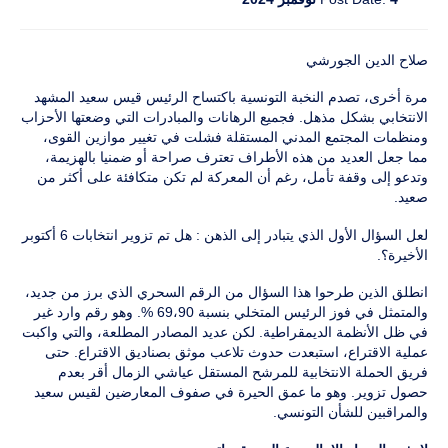
صلاح الدين الجورشي
مرة أخرى، تصدم النخبة التونسية باكتساح الرئيس قيس سعيد المشهد
الانتخابي بشكل مذهل. فجميع الرهانات والمبادرات التي وضعتها الأحزاب
ومنظمات المجتمع المدني المستقلة فشلت في تغيير موازين القوى،
مما جعل العديد من هذه الأطراف تعترف صراحة أو ضمنيا بالهزيمة،
وتدعو إلى وقفة تأمل، رغم أن المعركة لم تكن متكافئة على أكثر من
صعيد.
لعل السؤال الأول الذي يتبادر إلى الذهن : هل تم تزوير انتخابات 6 أكتوبر
الأخيرة؟.
انطلق الذين طرحوا هذا السؤال من الرقم السحري الذي برز من جديد،
والمتمثل في فوز الرئيس المتخلي بنسبة 69،90 %. وهو رقم وارد غير
في ظل الأنظمة الديمقراطية. لكن عديد المصادر المطلعة، والتي واكبت
عملية الاقتراع، استبعدت حدوث تلاعب موثق بصناديق الاقتراع. حتى
فريق الحملة الانتخابية للمرشح المستقل عياشي الزمال أقر بعدم
حصول تزوير. وهو ما عمق الحيرة في صفوف المعارضين لقيس سعيد
والمراقبين للشأن التونسي.