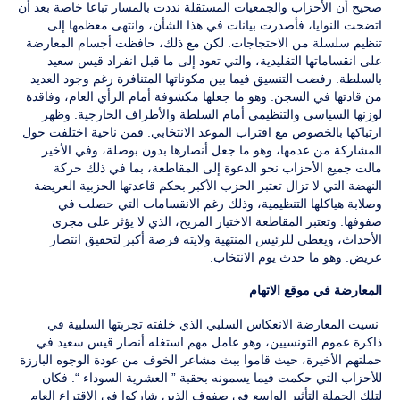
صحيح أن الأحزاب والجمعيات المستقلة نددت بالمسار تباعا خاصة بعد أن
اتضحت النوايا، فأصدرت بيانات في هذا الشأن، وانتهى معظمها إلى
تنظيم سلسلة من الاحتجاجات. لكن مع ذلك، حافظت أجسام المعارضة
على انقساماتها التقليدية، والتي تعود إلى ما قبل انفراد قيس سعيد
بالسلطة. رفضت التنسيق فيما بين مكوناتها المتنافرة رغم وجود العديد
من قادتها في السجن. وهو ما جعلها مكشوفة أمام الرأي العام، وفاقدة
لوزنها السياسي والتنظيمي أمام السلطة والأطراف الخارجية. وظهر
ارتباكها بالخصوص مع اقتراب الموعد الانتخابي. فمن ناحية اختلفت حول
المشاركة من عدمها، وهو ما جعل أنصارها بدون بوصلة، وفي الأخير
مالت جميع الأحزاب نحو الدعوة إلى المقاطعة، بما في ذلك حركة
النهضة التي لا تزال تعتبر الحزب الأكبر بحكم قاعدتها الحزبية العريضة
وصلابة هياكلها التنظيمية، وذلك رغم الانقسامات التي حصلت في
صفوفها. وتعتبر المقاطعة الاختيار المريح، الذي لا يؤثر على مجرى
الأحداث، ويعطي للرئيس المنتهية ولايته فرصة أكبر لتحقيق انتصار
عريض. وهو ما حدث يوم الانتخاب.
المعارضة في موقع الاتهام
نسيت المعارضة الانعكاس السلبي الذي خلفته تجربتها السلبية في
ذاكرة عموم التونسيين، وهو عامل مهم استغله أنصار قيس سعيد في
حملتهم الأخيرة، حيث قاموا ببث مشاعر الخوف من عودة الوجوه البارزة
للأحزاب التي حكمت فيما يسمونه بحقبة ” العشرية السوداء “. فكان
لتلك الحملة التأثير الواسع في صفوف الذين شاركوا في الاقتراع العام