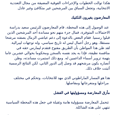
هكذا توالت الخطوات والإجراءات الفوقية المضيقة من مجال التعددية
الانتخابية، وتجعل السباق بين المرشحين غير متكافئ وغير عادل.
المعارضون يغيرون التكتيك
عند الوصول إلى هذه المحطة، قام المعارضون للرئيس سعيد بدراسة
الاحتمالات المتوفرة، فمال جزء منهم نحو مساندة أحد المرشحين الذين
قبلوا رسميا. فقام البعض بالدعوة إلى دعم عياشي الزمال بصفته مرشحا
مستقلا، وهو رجل أعمال ليس له تاريخ سياسي، وله توجهات ليبرالية.
لقد ظن هذا المواطن بأن الطريق مفتوح فتقدم ليمارس حقه في
منافسة نظيفة، فإذا به يجد نفسه بالسجن ومحكوما بحوالي عشرين عاما
بتهمة تزوير أسماء الداعمين له. ومع ذلك استمرت مساندته، وظن
أنصاره بكون مرشحهم قد وصل إلى الدور الثاني، لكن النتائج الرسمية
أثبتت خلاف ذلك.
هذا هو المسار الماراطوني الذي مهد للانتخابات، وتحكم في مختلف
مراحلها ومنعرجاتها ومفاصلها.
مأزق المعارضة ومسؤوليتها في الفشل
تتحمل المعارضة مسؤولية هامة وثقيلة في جعل هذه المحطة السياسية
تنتهي على هذه الشاكلة.