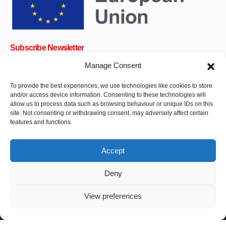
Subscribe Newsletter
Manage Consent
To provide the best experiences, we use technologies like cookies to store
and/or access device information. Consenting to these technologies will
OK
allow us to process data such as browsing behaviour or unique IDs on this
site. Not consenting or withdrawing consent, may adversely affect certain
Get all the latest information on news, events and updates. Sign
features and functions.
up for newsletter:
Donate Now
Accept
Deny
View preferences
CPI-GENEVA. © 2023. All Rights Reserved |
Français
|
العربية