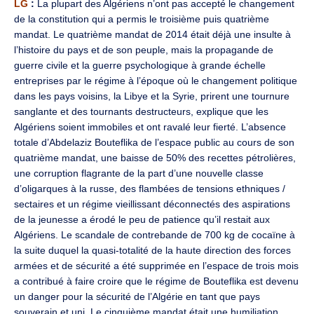
LG
:
La plupart des Algériens n’ont pas accepté le changement
de la constitution qui a permis le troisième puis quatrième
mandat. Le quatrième mandat de 2014 était déjà une insulte à
l’histoire du pays et de son peuple, mais la propagande de
guerre civile et la guerre psychologique à grande échelle
entreprises par le régime à l’époque où le changement politique
dans les pays voisins, la Libye et la Syrie, prirent une tournure
sanglante et des tournants destructeurs, explique que les
Algériens soient immobiles et ont ravalé leur fierté. L’absence
totale d’Abdelaziz Bouteflika de l’espace public au cours de son
quatrième mandat, une baisse de 50% des recettes pétrolières,
une corruption flagrante de la part d’une nouvelle classe
d’oligarques à la russe, des flambées de tensions ethniques /
sectaires et un régime vieillissant déconnectés des aspirations
de la jeunesse a érodé le peu de patience qu’il restait aux
Algériens. Le scandale de contrebande de 700 kg de cocaïne à
la suite duquel la quasi-totalité de la haute direction des forces
armées et de sécurité a été supprimée en l’espace de trois mois
a contribué à faire croire que le régime de Bouteflika est devenu
un danger pour la sécurité de l’Algérie en tant que pays
souverain et uni. Le cinquième mandat était une humiliation