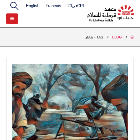
CPIفي20
Français
English
BLOG
TAG -
طالبان