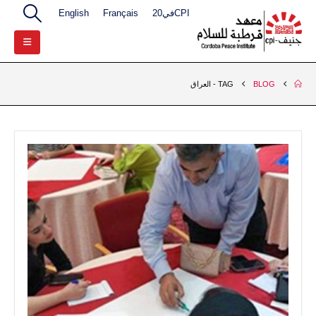
CPIفي20
Français
English
BLOG
TAG -
العراق