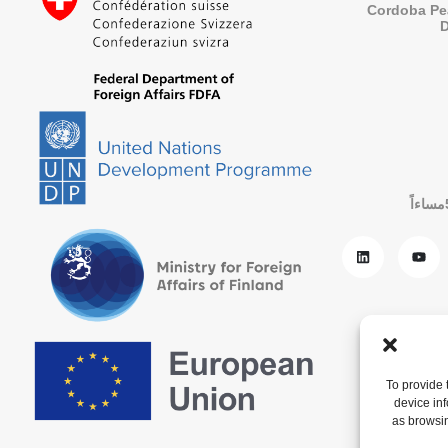
Cordoba Pe
To provide 
device in
as browsin