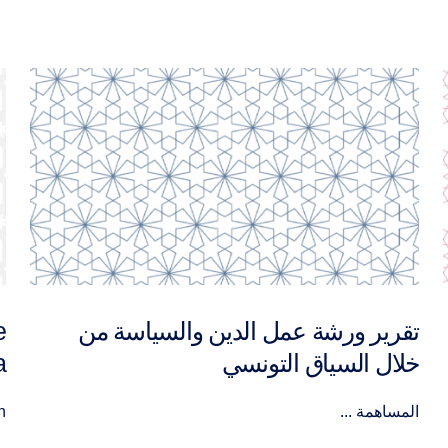
e
Rapport d’atelier : Evaluation de
a
l’alliance Nidaa Tounes – Ennahdha
.
Promotion...